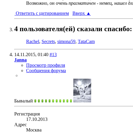
Возможно, он очень
прагматичен
- немец,
нашел дл
Ответить с цитированием
Вверх
▲
4 пользователя(ей) сказали cпасибо:
Rachel
,
Secrets
,
simona59
,
TataCam
14.11.2015,
01:40
#13
Janna
Просмотр профиля
Сообщения форума
Бывалый
Регистрация
17.10.2013
Адрес
Москва