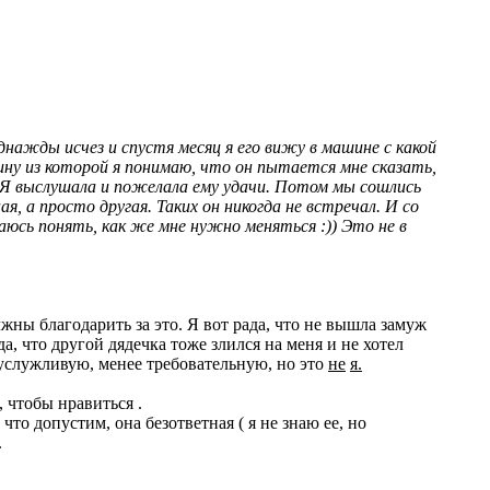
однажды исчез и спустя месяц я его вижу в машине с какой
щину из которой я понимаю, что он пытается мне сказать,
р. Я выслушала и пожелала ему удачи. Потом мы сошлись
, а просто другая. Таких он никогда не встречал. И со
таюсь понять, как же мне нужно меняться :)) Это не в
ны благодарить за это. Я вот рада, что не вышла замуж
а, что другой дядечка тоже злился на меня и не хотел
е услужливую, менее требовательную, но это
не
я.
, чтобы нравиться .
то допустим, она безответная ( я не знаю ее, но
.