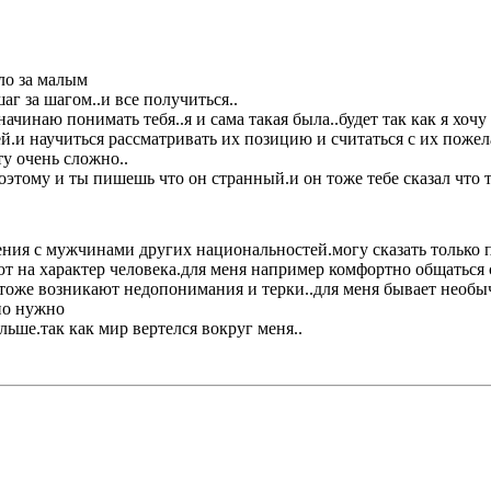
ло за малым
аг за шагом..и все получиться..
чинаю понимать тебя..я и сама такая была..будет так как я хочу
ей.и научиться рассматривать их позицию и считаться с их пожел
ту очень сложно..
оэтому и ты пишешь что он странный.и он тоже тебе сказал что т
ния с мужчинами других национальностей.могу сказать только п
т на характер человека.для меня например комфортно общаться с
 тоже возникают недопонимания и терки..для меня бывает необы
чно нужно
альше.так как мир вертелся вокруг меня..