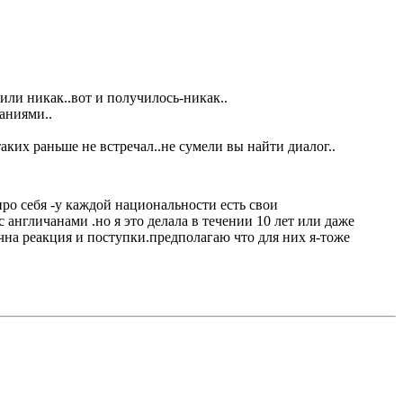
 или никак..вот и получилось-никак..
аниями..
аких раньше не встречал..не сумели вы найти диалог..
ро себя -у каждой национальности есть свои
 англичанами .но я это делала в течении 10 лет или даже
чна реакция и поступки.предполагаю что для них я-тоже