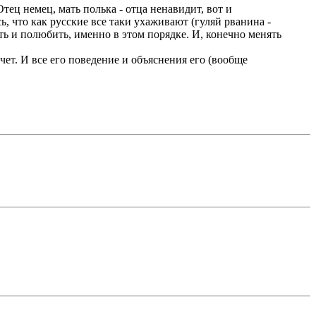
тец немец, мать полька - отца ненавидит, вот и
сь, что как русские все таки ухаживают (гуляй рванина -
ять и полюбить, именно в этом порядке. И, конечно менять
очет. И все его поведение и объяснения его (вообще