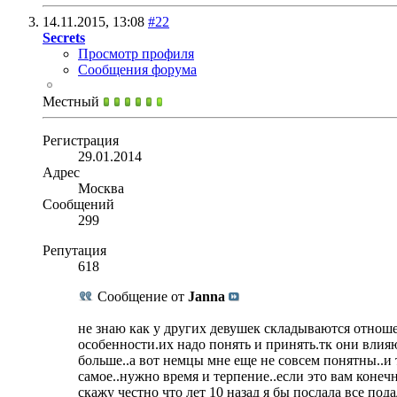
14.11.2015,
13:08
#22
Secrets
Просмотр профиля
Сообщения форума
Местный
Регистрация
29.01.2014
Адрес
Москва
Сообщений
299
Репутация
618
Сообщение от
Janna
не знаю как у других девушек складываются отноше
особенности.их надо понять и принять.тк они влияю
больше..а вот немцы мне еще не совсем понятны..и
самое..нужно время и терпение..если это вам коне
скажу честно что лет 10 назад я бы послала все под