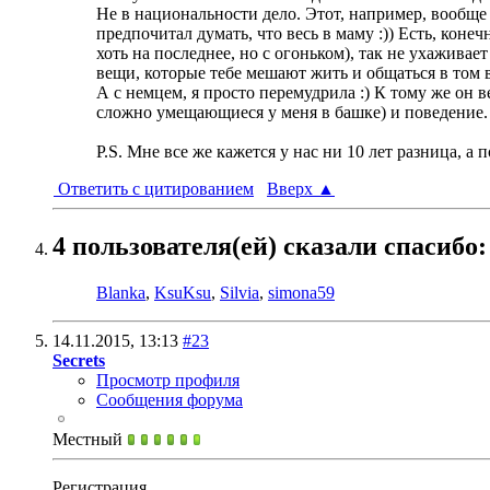
Не в национальности дело. Этот, например, вообще 
предпочитал думать, что весь в маму :)) Есть, конеч
хоть на последнее, но с огоньком), так не ухаживае
вещи, которые тебе мешают жить и общаться в том в
А с немцем, я просто перемудрила :) К тому же он в
сложно умещающиеся у меня в башке) и поведение. 
P.S. Мне все же кажется у нас ни 10 лет разница, а 
Ответить с цитированием
Вверх
▲
4 пользователя(ей) сказали cпасибо:
Blanka
,
KsuKsu
,
Silvia
,
simona59
14.11.2015,
13:13
#23
Secrets
Просмотр профиля
Сообщения форума
Местный
Регистрация