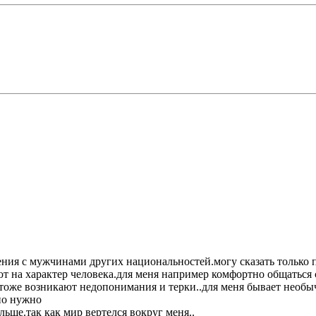
ния с мужчинами других национальностей.могу сказать только п
т на характер человека.для меня например комфортно общаться с
 тоже возникают недопонимания и терки..для меня бывает необы
чно нужно
альше.так как мир вертелся вокруг меня..