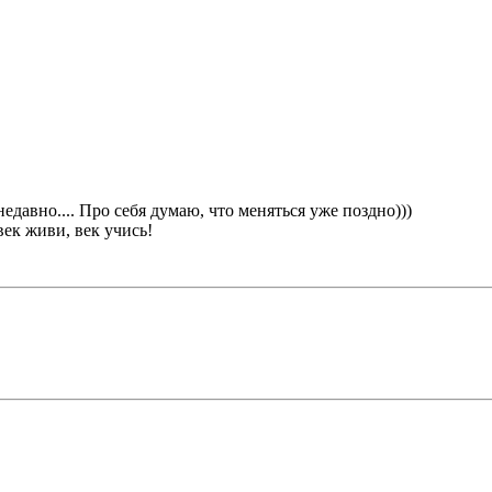
едавно.... Про себя думаю, что меняться уже поздно)))
век живи, век учись!