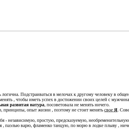
ь логична. Подстраиваться в мелочах к другому человеку в общен
о менять , чтобы иметь успех в достижении своих целей с мужчин
ьная развитая натура
, посоветовала не менять ничего.
р, принципы, опыт жизни , поэтому не стоит менять
свое
Я
. Сов
себя - независимую, простую, предсказуемую, необременительну
ная , паэлью варю, фламенко танцую, по морю в лодке плыву , ни