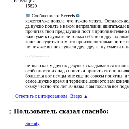
Репутация
15820
Сообщение от
Secrets
кажется уже поняла, что нужно менять. Осталось де
да нужно понять в каком направлении двигаться.и ш
прочитав твой предидущий пост я приблизительно на
надо уметь слушать не только себя но и других люд
конечно судить о том что произошло только по текс
но похоже вы не слушали друг друга..ну сумели.и п
- - - Добавлено - - -
не знаю как у других девушек складываются отноше
особенности.их надо понять и принять.тк они влияю
больше..а вот немцы мне еще не совсем понятны..и
самое..нужно время и терпение..если это вам коне
скажу честно что лет 10 назад я бы послала все под
Ответить с цитированием
Вверх
▲
Пользователь сказал cпасибо:
Sirenity