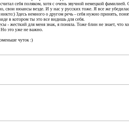
считал себя поляком, хотя с очень звучной немецкой фамилией. О
но, свои нюансы везде. И у нас у русских тоже. Я все же убедила
т никто:) Здесь немного о другом речь - себя нужно принять, пон
иде в котором ты это все видишь для себя.
есы - жесткий для меня знак, я поняла. Тоже блин не знает, что х
Но это уже не важно.
поменьше чуток :)