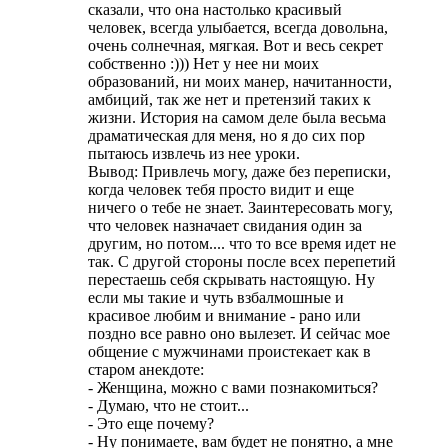
сказали, что она настолько красивый
человек, всегда улыбается, всегда довольна,
очень солнечная, мягкая. Вот и весь секрет
собственно :))) Нет у нее ни моих
образований, ни моих манер, начитанности,
амбиций, так же нет и претензий таких к
жизни. История на самом деле была весьма
драматическая для меня, но я до сих пор
пытаюсь извлечь из нее уроки.
Вывод: Привлечь могу, даже без переписки,
когда человек тебя просто видит и еще
ничего о тебе не знает. Заинтересовать могу,
что человек назначает свидания один за
другим, но потом.... что то все время идет не
так. С другой стороны после всех перепетий
перестаешь себя скрывать настоящую. Ну
если мы такие и чуть взбалмошные и
красивое любим и внимание - рано или
поздно все равно оно вылезет. И сейчас мое
общение с мужчинами проистекает как в
старом анекдоте:
- Женщина, можно с вами познакомиться?
- Думаю, что не стоит...
- Это еще почему?
- Ну понимаете, вам будет не понятно, а мне