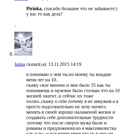
Pirinka
, спасибо большое что не забываете:)
у вас то как дела?
Janna
сказал(-а):
13.11.2015
14:19
я понимаю о чем ты.по моему ты младше
меня лет на 10..
скажу свое мнение.и мне было 35 как ты
понимаешь и мужчин было столько что на 10
жизней хватит..и сейчас их тоже
полно..скажу о себе почему я не замужем-а я
просто подсознательно не хочу ничего
менять в своей хорошо налаженой жизни и
создавать себе дополнительные трудности
.потому что после смерти мужа были и
романы и предложения.но я максималистка
как и ты..и все время меня что то в них не