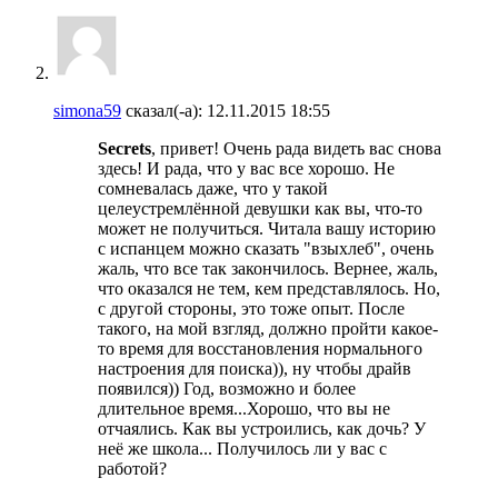
simona59
сказал(-а):
12.11.2015
18:55
Secrets
, привет! Очень рада видеть вас снова
здесь! И рада, что у вас все хорошо. Не
сомневалась даже, что у такой
целеустремлённой девушки как вы, что-то
может не получиться. Читала вашу историю
с испанцем можно сказать "взыхлеб", очень
жаль, что все так закончилось. Вернее, жаль,
что оказался не тем, кем представлялось. Но,
с другой стороны, это тоже опыт. После
такого, на мой взгляд, должно пройти какое-
то время для восстановления нормального
настроения для поиска)), ну чтобы драйв
появился)) Год, возможно и более
длительное время...Хорошо, что вы не
отчаялись. Как вы устроились, как дочь? У
неё же школа... Получилось ли у вас с
работой?