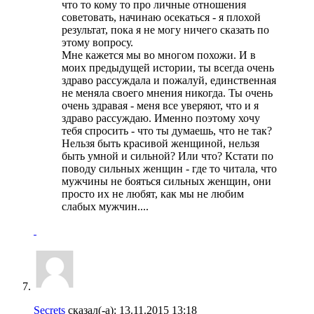
что то кому то про личные отношения
советовать, начинаю осекаться - я плохой
результат, пока я не могу ничего сказать по
этому вопросу.
Мне кажется мы во многом похожи. И в
моих предыдущей истории, ты всегда очень
здраво рассуждала и пожалуй, единственная
не меняла своего мнения никогда. Ты очень
очень здравая - меня все уверяют, что и я
здраво рассуждаю. Именно поэтому хочу
тебя спросить - что ты думаешь, что не так?
Нельзя быть красивой женщиной, нельзя
быть умной и сильной? Или что? Кстати по
поводу сильных женщин - где то читала, что
мужчины не бояться сильных женщин, они
просто их не любят, как мы не любим
слабых мужчин....
Secrets
сказал(-а):
13.11.2015
13:18