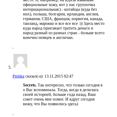
официальные хожу, вот у нас группочка
интернациональная:) - китайцы (куда без
них), польша, болгария, ирландия, англия,
германия, США, франция, норвегия, канада,
таиланд, марокко и все все все :)) Здесь место
куда народ приезжает тратить деньги и
народ разный из разных стран - больше всего
конечно немцев и англичан.
Pirinka
сказал(-а):
13.11.2015
02:47
Secrets
, Так интересно, что только сегодня я
о Вас вспоминала. Тогда, когда я делилась
своей историей, больше года назад, Ваш
совет очень мне помог. И вдруг сегодня
вижу, что Вы появились здесь)