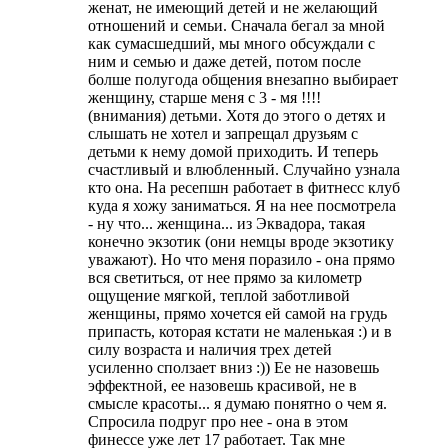
женат, не имеющий детей и не желающий
отношений и семьи. Сначала бегал за мной
как сумасшедший, мы много обсуждали с
ним и семью и даже детей, потом после
болше полугода общения внезапно выбирает
женщину, старше меня с 3 - мя !!!!
(внимания) детьми. Хотя до этого о детях и
слышать не хотел и запрещал друзьям с
детьми к нему домой приходить. И теперь
счастливый и влюбленный. Случайно узнала
кто она. На ресепшн работает в фитнесс клуб
куда я хожу заниматься. Я на нее посмотрела
- ну что... женщина... из Эквадора, такая
конечно экзотик (они немцы вроде экзотику
уважают). Но что меня поразило - она прямо
вся светиться, от нее прямо за километр
ощущение мягкой, теплой заботливой
женщины, прямо хочется ей самой на грудь
припасть, которая кстати не маленькая :) и в
силу возраста и наличия трех детей
усиленно сползает вниз :)) Ее не назовешь
эффектной, ее назовешь красивой, не в
смысле красоты... я думаю понятно о чем я.
Спросила подруг про нее - она в этом
финессе уже лет 17 работает. Так мне