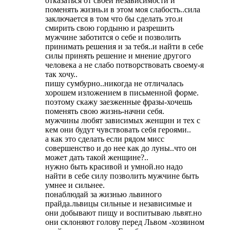
отказаться от своей независимости и
поменять жизнь.и в этом моя слабость..сила
заключается в том что бы сделать это.и
смирить свою гордыню и разрешить
мужчине заботится о себе и позволить
принимать решения и за тебя..и найти в себе
силы принять решение и мнение другого
человека а не слабо потворствовать своему-я
так хочу..
пишу сумбурно..никогда не отличалась
хорошем изложением в письменной форме.
поэтому скажу заезженные фразы-хочешь
поменять свою жизнь-начни себя.
мужчины любят зависимых женщин и тех с
кем они будут чувствовать себя героями..
а как это сделать если рядом мисс
совершенство и до нее как до луны..что он
может дать такой женщине?..
нужно быть красивой и умной.но надо
найти в себе силу позволить мужчине быть
умнее и сильнее.
понаблюдай за жизнью львиного
прайда.львицы сильные и независимые и
они добывают пищу и воспитываю львят.но
они склоняют голову перед Львом -хозяином