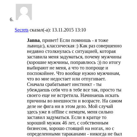
Secrets
сказал(-а):
13.11.2015
13:10
Janna
, привет! Если помнишь - я тоже
львица:), классическая :) Как раз совершенно
недавно столкнулась с ситуацией, которая
заставила меня задуматься, почему мужчины
(хорошие мужчины, поправлюсь :)) по итогу
выбирают не меня, а что то попроще и
поспокойнее. Что вообще нужно мужчинам,
что во мне недостает или отпугивает.
Сначала срабатывает инстинкт - ты
убеждаешь себя что в тебе все так, просто ты
своего еще не встретила. Начинаешь искать
причины во внешности и возрасте. На самом
деле не фига ни в этом дело. Мой случай
здесь уже в offline с немцем, меня сильно
заставил задуматься. Если в кратце то
хороший мужик 46 лет, с собственным
бизнесом, хорошо стоящий на ногах, но с
определенными тараканами - никогда не был