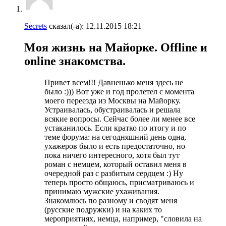
Secrets
сказал(-а):
12.11.2015
18:21
Моя жизнь на Майорке. Offline и
online знакомства.
Привет всем!!! Давненько меня здесь не
было :))) Вот уже и год пролетел с момента
моего переезда из Москвы на Майорку.
Устраивалась, обустраивалась и решала
всякие вопросы. Сейчас более ли менее все
устаканилось. Если кратко по итогу и по
теме форума: на сегодняшний день одна,
ухажеров было и есть предостаточно, но
пока ничего интересного, хотя был тут
роман с немцем, который оставил меня в
очередной раз с разбитым сердцем :) Ну
теперь просто общаюсь, присматриваюсь и
принимаю мужские ухаживания.
Знакомлюсь по разному и сводят меня
(русские подружки) и на каких то
мероприятиях, немца, например, "словила на