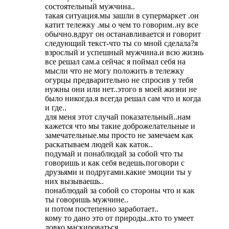
состоятельный мужчина..
такая ситуация.мы зашли в супермаркет .он
катит тележку .мы о чем то говорим..ну все
обычно.вдруг он останавливается и говорит
следующий текст-что ты со мной сделала?я
взрослый и успешный мужчина.и всю жизнь
все решал сам.а сейчас я поймал себя на
мысли что не могу положить в тележку
огурцы предварительно не спросив у тебя
нужны они или нет..этого в моей жизни не
было никогда.я всегда решал сам что и когда
и где..
для меня этот случай показательный..нам
кажется что мы такие доброжелательные и
замечательные.мы просто не замечаем как
раскатываем людей как каток..
подумай и понаблюдай за собой что ты
говоришь и как себя ведешь.поговори с
друзьями и подругами.какие эмоции ты у
них вызываешь..
понаблюдай за собой со стороны что и как
ты говоришь мужчине..
и потом постепенно заработает..
кому то дано это от природы..кто то умеет
ловко маскироваться..