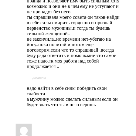
прайда и позволяют Ему быть сильным.хотя
возможно и они не в чем ему не уступают и
не пропадут без него.
ты спрашивала моего совета-он таков-найди
в себе силы смирить гордыню и признай
первенство мужчины.и тогда ты будешь
сильной женщиной..
не закончила..но времени нет-убегаю на
йогу..пока почитай и потом еще
поговорим.если что то спрашивай .всегда
буду рада ответить и помочь.мне это самой
тоже надо.тк моя работа над собой
продолжается ..
- - - Добавлено - - -
надо найти в себе силы победить свои
слабости
а мужчину можно сделать сильным если он
будет знать что ты в него веришь