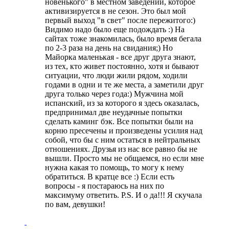
новенького" в местном заведении, которое
активизируется в не сезон. Это был мой
первый выход "в свет" после пережитого:)
Видимо надо было еще подождать :) На
сайтах тоже знакомилась, было время бегала
по 2-3 раза на день на свидания;) Но
Майорка маленькая - все друг друга знают,
из тех, кто живет постоянно, хотя и бывают
ситуации, что люди жили рядом, ходили
годами в одни и те же места, а заметили друг
друга только через года:) Мужчина мой
испанский, из за которого я здесь оказалась,
предпринимал две неудачные попытки
сделать каминг бэк. Все попытки были на
корню пресечены и произведены усилия над
собой, что бы с ним остаться в нейтральных
отношениях. Друзья из нас все равно бы не
вышли. Просто мы не общаемся, но если мне
нужна какая то помощь, то могу к нему
обратиться. В кратце все :) Если есть
вопросы - я постараюсь на них по
максимуму ответить. P.S. И о да!!! Я скучала
по вам, девушки!