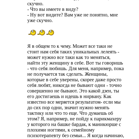
скучно.
- Что вы имеете в виду?
- Ну вот видите? Вам уже не понятно, мне
уже скучно.
Я в общем то к чему. Может все таки не
стоит нам себя таких уникальных лелеять -
может нужно все таки как то меняться,
найти эту женщину в себе. Вот ты говоришь
- что себя любишь. Для меня, например, пока
не получается так сделать. Женщины,
которые в себе уверены, скорее даже просто
себя любят, никогда не бывают одни - точно
совершенно не бывают. Это какой дзен, ты
его достигаешь и идешь в нирвану. Как
известно все меряется результатом- если мы
до сих пор одни, значит нужно менять
тактику или что то еще. Что думаешь об
этом? Я, например, не пойду к парикмахеру
у которого на башке бардак, к маникюрше с
плохими ногтями, к семейному
психотерапевту без семьи... Я когда начинаю,