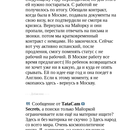
ей нужно постараться. С работой не
получилось по итогу. Обещали контракт,
когда была в Москве, подавала документы на
свою визу, все подтвердили не смотря на
кризиса. Вернулась на Майорку и они
пропали, перестали отвечать на письма и
звонки. потом мы кратковременный
контракт с немцами. Но закончился. Сейчас
вот учу активно испанский, после
продления, смогу поменять статус с не
рабочий на рабочий. В Москве работу все
время предлагают:( Но ребенок возвращаться
не хочет уже ни в какую, да и куда ее опять
срывать. Ей по идее еще год и она поедет в
Англию. Если к этому моменту, я не
окопаюсь здесь - вернусь в Москву.
- - - Добавлено - - -
Сообщение от
TataCam
Secrets
, а поиски только Майоркой
ограничиваете или ещё на материке ищите?
Здесь и без материка не скучно :) Здесь народ
со всего мира. Очень космополитичное
место. Я, например, на курсы языковые