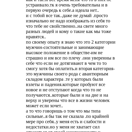
устраивало.тк я очень требовательна и в
первую очередь к себе.а идеала нет..
и с тобой все так..даже не думай .просто
изначально не надо изображать из себя то
что тебе не свойственно..на свете много
разных людей и кому о такие как мы тоже
нравятся..
по своему опыту я знаю что это 2 категории
мужчин-состоятельные и занимающие
высокое положение в обществе-им не
страшно и им все по плечу .они уверенны в
себе что если не дотягивают в чем то то
смогу хотя бы оплатить.и вторая категория-
это мужчины своего рода с авантюрным
складом характера .те у которых были
взлеты и падения.которые пробуют все
новое и не отступают когда что то не
получаются..которые были и на дне и на
верху и уверены что все в жизни человек
может если хочет..
а то что говоришь о том что мы типа
сильные..я бы так не сказала .по крайней
мере про себя..у меня есть и слабости и
недостатки.но у меня не хватает сил