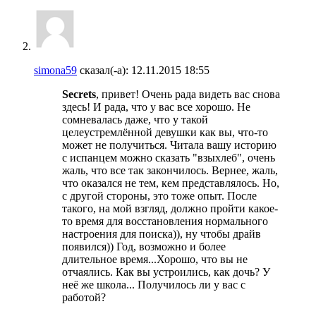
simona59
сказал(-а):
12.11.2015
18:55
Secrets
, привет! Очень рада видеть вас снова
здесь! И рада, что у вас все хорошо. Не
сомневалась даже, что у такой
целеустремлённой девушки как вы, что-то
может не получиться. Читала вашу историю
с испанцем можно сказать "взыхлеб", очень
жаль, что все так закончилось. Вернее, жаль,
что оказался не тем, кем представлялось. Но,
с другой стороны, это тоже опыт. После
такого, на мой взгляд, должно пройти какое-
то время для восстановления нормального
настроения для поиска)), ну чтобы драйв
появился)) Год, возможно и более
длительное время...Хорошо, что вы не
отчаялись. Как вы устроились, как дочь? У
неё же школа... Получилось ли у вас с
работой?