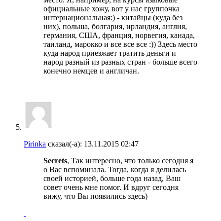
официальные хожу, вот у нас группочка
интернациональная:) - китайцы (куда без
них), польша, болгария, ирландия, англия,
германия, США, франция, норвегия, канада,
таиланд, марокко и все все все :)) Здесь место
куда народ приезжает тратить деньги и
народ разный из разных стран - больше всего
конечно немцев и англичан.
Pirinka
сказал(-а):
13.11.2015
02:47
Secrets
, Так интересно, что только сегодня я
о Вас вспоминала. Тогда, когда я делилась
своей историей, больше года назад, Ваш
совет очень мне помог. И вдруг сегодня
вижу, что Вы появились здесь)