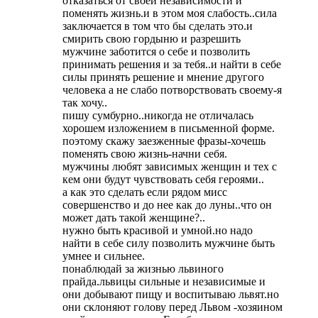
отказаться от своей независимости и
поменять жизнь.и в этом моя слабость..сила
заключается в том что бы сделать это.и
смирить свою гордыню и разрешить
мужчине заботится о себе и позволить
принимать решения и за тебя..и найти в себе
силы принять решение и мнение другого
человека а не слабо потворствовать своему-я
так хочу..
пишу сумбурно..никогда не отличалась
хорошем изложением в письменной форме.
поэтому скажу заезженные фразы-хочешь
поменять свою жизнь-начни себя.
мужчины любят зависимых женщин и тех с
кем они будут чувствовать себя героями..
а как это сделать если рядом мисс
совершенство и до нее как до луны..что он
может дать такой женщине?..
нужно быть красивой и умной.но надо
найти в себе силу позволить мужчине быть
умнее и сильнее.
понаблюдай за жизнью львиного
прайда.львицы сильные и независимые и
они добывают пищу и воспитываю львят.но
они склоняют голову перед Львом -хозяином