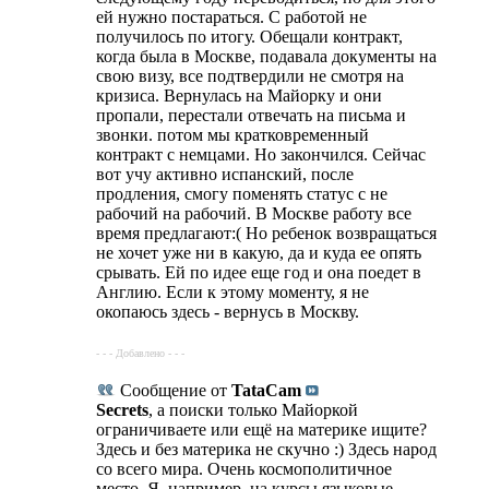
ей нужно постараться. С работой не
получилось по итогу. Обещали контракт,
когда была в Москве, подавала документы на
свою визу, все подтвердили не смотря на
кризиса. Вернулась на Майорку и они
пропали, перестали отвечать на письма и
звонки. потом мы кратковременный
контракт с немцами. Но закончился. Сейчас
вот учу активно испанский, после
продления, смогу поменять статус с не
рабочий на рабочий. В Москве работу все
время предлагают:( Но ребенок возвращаться
не хочет уже ни в какую, да и куда ее опять
срывать. Ей по идее еще год и она поедет в
Англию. Если к этому моменту, я не
окопаюсь здесь - вернусь в Москву.
- - - Добавлено - - -
Сообщение от
TataCam
Secrets
, а поиски только Майоркой
ограничиваете или ещё на материке ищите?
Здесь и без материка не скучно :) Здесь народ
со всего мира. Очень космополитичное
место. Я, например, на курсы языковые