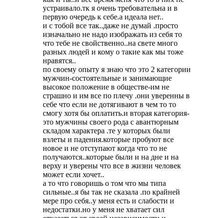
устраивало.тк я очень требовательна и в
первую очередь к себе.а идеала нет..
и с тобой все так..даже не думай .просто
изначально не надо изображать из себя то
что тебе не свойственно..на свете много
разных людей и кому о такие как мы тоже
нравятся..
по своему опыту я знаю что это 2 категории
мужчин-состоятельные и занимающие
высокое положение в обществе-им не
страшно и им все по плечу .они уверенны в
себе что если не дотягивают в чем то то
смогу хотя бы оплатить.и вторая категория-
это мужчины своего рода с авантюрным
складом характера .те у которых были
взлеты и падения.которые пробуют все
новое и не отступают когда что то не
получаются..которые были и на дне и на
верху и уверены что все в жизни человек
может если хочет..
а то что говоришь о том что мы типа
сильные..я бы так не сказала .по крайней
мере про себя..у меня есть и слабости и
недостатки.но у меня не хватает сил