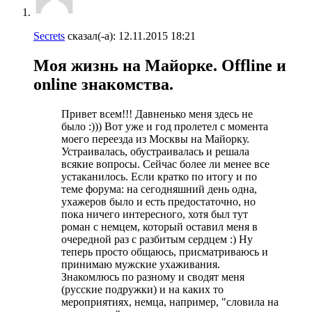
Secrets
сказал(-а):
12.11.2015
18:21
Моя жизнь на Майорке. Offline и
online знакомства.
Привет всем!!! Давненько меня здесь не
было :))) Вот уже и год пролетел с момента
моего переезда из Москвы на Майорку.
Устраивалась, обустраивалась и решала
всякие вопросы. Сейчас более ли менее все
устаканилось. Если кратко по итогу и по
теме форума: на сегодняшний день одна,
ухажеров было и есть предостаточно, но
пока ничего интересного, хотя был тут
роман с немцем, который оставил меня в
очередной раз с разбитым сердцем :) Ну
теперь просто общаюсь, присматриваюсь и
принимаю мужские ухаживания.
Знакомлюсь по разному и сводят меня
(русские подружки) и на каких то
мероприятиях, немца, например, "словила на