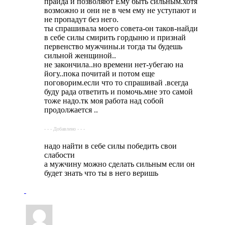
прайда и позволяют Ему быть сильным.хотя
возможно и они не в чем ему не уступают и
не пропадут без него.
ты спрашивала моего совета-он таков-найди
в себе силы смирить гордыню и признай
первенство мужчины.и тогда ты будешь
сильной женщиной..
не закончила..но времени нет-убегаю на
йогу..пока почитай и потом еще
поговорим.если что то спрашивай .всегда
буду рада ответить и помочь.мне это самой
тоже надо.тк моя работа над собой
продолжается ..
- - - Добавлено - - -
надо найти в себе силы победить свои
слабости
а мужчину можно сделать сильным если он
будет знать что ты в него веришь