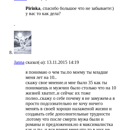
Pirinka
, спасибо большое что не забываете:)
у вас то как дела?
Janna
сказал(-а):
13.11.2015
14:19
я понимаю о чем ты.по моему ты младше
меня лет на 10..
скажу свое мнение.и мне было 35 как ты
понимаешь и мужчин было столько что на 10
жизней хватит..и сейчас их тоже
полно..скажу о себе почему я не замужем-а я
просто подсознательно не хочу ничего
менять в своей хорошо налаженой жизни и
создавать себе дополнительные трудности
.потому что после смерти мужа были и
романы и предложения.но я максималистка
как и ты..и все время меня что то в них не