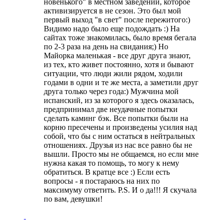
новенького" в местном заведении, которое
активизируется в не сезон. Это был мой
первый выход "в свет" после пережитого:)
Видимо надо было еще подождать :) На
сайтах тоже знакомилась, было время бегала
по 2-3 раза на день на свидания;) Но
Майорка маленькая - все друг друга знают,
из тех, кто живет постоянно, хотя и бывают
ситуации, что люди жили рядом, ходили
годами в одни и те же места, а заметили друг
друга только через года:) Мужчина мой
испанский, из за которого я здесь оказалась,
предпринимал две неудачные попытки
сделать каминг бэк. Все попытки были на
корню пресечены и произведены усилия над
собой, что бы с ним остаться в нейтральных
отношениях. Друзья из нас все равно бы не
вышли. Просто мы не общаемся, но если мне
нужна какая то помощь, то могу к нему
обратиться. В кратце все :) Если есть
вопросы - я постараюсь на них по
максимуму ответить. P.S. И о да!!! Я скучала
по вам, девушки!