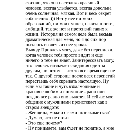
сказали, что она настолько красивый
человек, всегда улыбается, всегда довольна,
очень солнечная, мягкая. Вот и весь секрет
собственно :))) Нет у нее ни моих
образований, ни моих манер, начитанности,
амбиций, так же нет и претензий таких к
жизни. История на самом деле была весьма
драматическая для меня, но я до сих пор
пытаюсь извлечь из нее уроки.
Вывод: Привлечь могу, даже без переписки,
когда человек тебя просто видит и еще
ничего о тебе не знает. Заинтересовать могу,
что человек назначает свидания один за
другим, но потом.... что то все время идет не
так. С другой стороны после всех перепетий
перестаешь себя скрывать настоящую. Ну
если мы такие и чуть взбалмошные и
красивое любим и внимание - рано или
поздно все равно оно вылезет. И сейчас мое
общение с мужчинами проистекает как в
старом анекдоте:
- Женщина, можно с вами познакомиться?
- Думаю, что не стоит...
- Это еще почему?
- Ну понимаете, вам будет не понятно, а мне