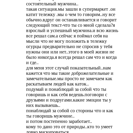
состоятельный мужчина..
такая ситуация.мы зашли в супермаркет .он
катит тележку .мы о чем то говорим..ну все
обычно.вдруг он останавливается и говорит
следующий текст-что ты со мной сделала?я
взрослый и успешный мужчина.и всю жизнь
все решал сам.а сейчас я поймал себя на
мысли что не могу положить в тележку
огурцы предварительно не спросив у тебя
нужны они или нет..этого в моей жизни не
было никогда.я всегда решал сам что и когда
и где..
для меня этот случай показательный..нам
кажется что мы такие доброжелательные и
замечательные.мы просто не замечаем как
раскатываем людей как каток..
подумай и понаблюдай за собой что ты
говоришь и как себя ведешь.поговори с
друзьями и подругами.какие эмоции ты у
них вызываешь..
понаблюдай за собой со стороны что и как
ты говоришь мужчине..
и потом постепенно заработает..
кому то дано это от природы..кто то умеет
ловко маскироваться..