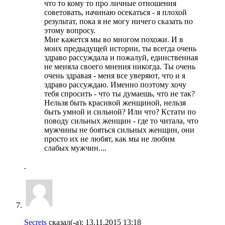
что то кому то про личные отношения
советовать, начинаю осекаться - я плохой
результат, пока я не могу ничего сказать по
этому вопросу.
Мне кажется мы во многом похожи. И в
моих предыдущей истории, ты всегда очень
здраво рассуждала и пожалуй, единственная
не меняла своего мнения никогда. Ты очень
очень здравая - меня все уверяют, что и я
здраво рассуждаю. Именно поэтому хочу
тебя спросить - что ты думаешь, что не так?
Нельзя быть красивой женщиной, нельзя
быть умной и сильной? Или что? Кстати по
поводу сильных женщин - где то читала, что
мужчины не бояться сильных женщин, они
просто их не любят, как мы не любим
слабых мужчин....
Secrets
сказал(-а):
13.11.2015
13:18