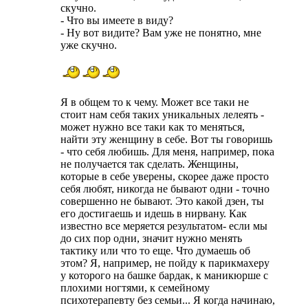
скучно.
- Что вы имеете в виду?
- Ну вот видите? Вам уже не понятно, мне
уже скучно.
Я в общем то к чему. Может все таки не
стоит нам себя таких уникальных лелеять -
может нужно все таки как то меняться,
найти эту женщину в себе. Вот ты говоришь
- что себя любишь. Для меня, например, пока
не получается так сделать. Женщины,
которые в себе уверены, скорее даже просто
себя любят, никогда не бывают одни - точно
совершенно не бывают. Это какой дзен, ты
его достигаешь и идешь в нирвану. Как
известно все меряется результатом- если мы
до сих пор одни, значит нужно менять
тактику или что то еще. Что думаешь об
этом? Я, например, не пойду к парикмахеру
у которого на башке бардак, к маникюрше с
плохими ногтями, к семейному
психотерапевту без семьи... Я когда начинаю,