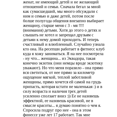
женат, не имеющий детей и не желающий
отношений и семьи. Сначала бегал за мной
как сумасшедший, мы много обсуждали с
ним и семью и даже детей, потом после
болше полугода общения внезапно выбирает
женщину, старше меня с 3 - мя !!!!
(внимания) детьми. Хотя до этого о детях и
слышать не хотел и запрещал друзьям с
детьми к нему домой приходить. И теперь
счастливый и влюбленный. Случайно узнала
кто она. На ресепшн работает в фитнесс клуб
куда я хожу заниматься. Я на нее посмотрела
- ну что... женщина... из Эквадора, такая
конечно экзотик (они немцы вроде экзотику
уважают). Но что меня поразило - она прямо
вся светиться, от нее прямо за километр
ощущение мягкой, теплой заботливой
женщины, прямо хочется ей самой на грудь
припасть, которая кстати не маленькая :) и в
силу возраста и наличия трех детей
усиленно сползает вниз :)) Ее не назовешь
эффектной, ее назовешь красивой, не в
смысле красоты... я думаю понятно о чем я.
Спросила подруг про нее - она в этом
финессе уже лет 17 работает. Так мне