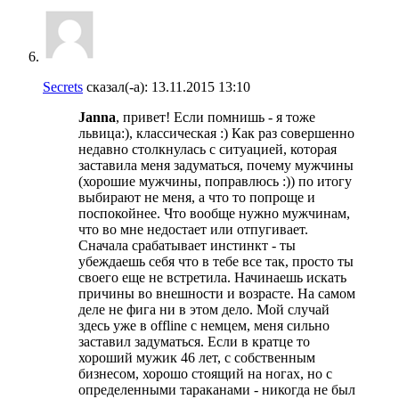
Secrets
сказал(-а):
13.11.2015
13:10
Janna
, привет! Если помнишь - я тоже
львица:), классическая :) Как раз совершенно
недавно столкнулась с ситуацией, которая
заставила меня задуматься, почему мужчины
(хорошие мужчины, поправлюсь :)) по итогу
выбирают не меня, а что то попроще и
поспокойнее. Что вообще нужно мужчинам,
что во мне недостает или отпугивает.
Сначала срабатывает инстинкт - ты
убеждаешь себя что в тебе все так, просто ты
своего еще не встретила. Начинаешь искать
причины во внешности и возрасте. На самом
деле не фига ни в этом дело. Мой случай
здесь уже в offline с немцем, меня сильно
заставил задуматься. Если в кратце то
хороший мужик 46 лет, с собственным
бизнесом, хорошо стоящий на ногах, но с
определенными тараканами - никогда не был