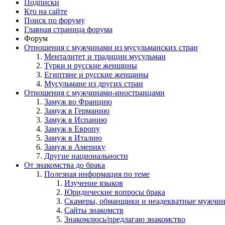
Подписки
Кто на сайте
Поиск по форуму
Главная страница форума
Форум
Отношения с мужчинами из мусульманских стран
Менталитет и традиции мусульман
Турки и русские женщины
Египтяне и русские женщины
Мусульмане из других стран
Отношения с мужчинами-иностранцами
Замуж во Францию
Замуж в Германию
Замуж в Испанию
Замуж в Европу
Замуж в Италию
Замуж в Америку
Другие национальности
От знакомства до брака
Полезная информация по теме
Изучение языков
Юридические вопросы брака
Скамеры, обманщики и неадекватные мужчи
Сайты знакомств
Знакомлюсь/предлагаю знакомство