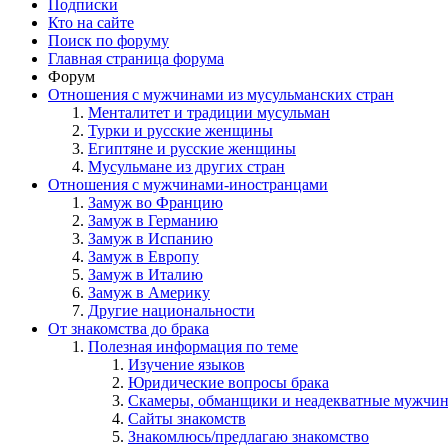
Подписки
Кто на сайте
Поиск по форуму
Главная страница форума
Форум
Отношения с мужчинами из мусульманских стран
Менталитет и традиции мусульман
Турки и русские женщины
Египтяне и русские женщины
Мусульмане из других стран
Отношения с мужчинами-иностранцами
Замуж во Францию
Замуж в Германию
Замуж в Испанию
Замуж в Европу
Замуж в Италию
Замуж в Америку
Другие национальности
От знакомства до брака
Полезная информация по теме
Изучение языков
Юридические вопросы брака
Скамеры, обманщики и неадекватные мужчи
Сайты знакомств
Знакомлюсь/предлагаю знакомство