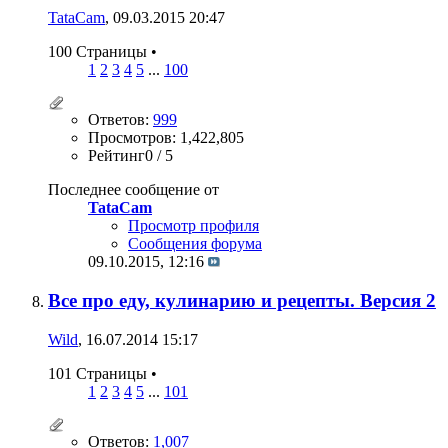
TataCam
, 09.03.2015 20:47
100 Страницы
•
1
2
3
4
5
...
100
Ответов:
999
Просмотров: 1,422,805
Рейтинг0 / 5
Последнее сообщение от
TataCam
Просмотр профиля
Сообщения форума
09.10.2015,
12:16
Все про еду, кулинарию и рецепты. Версия 2
Wild
, 16.07.2014 15:17
101 Страницы
•
1
2
3
4
5
...
101
Ответов:
1,007