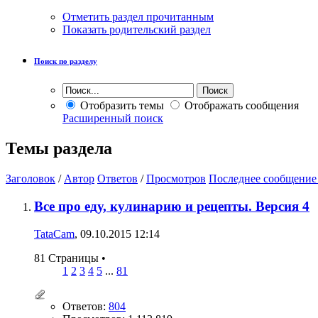
Отметить раздел прочитанным
Показать родительский раздел
Поиск по разделу
Отобразить темы
Отображать сообщения
Расширенный поиск
Темы раздела
Заголовок
/
Автор
Ответов
/
Просмотров
Последнее сообщение
Все про еду, кулинарию и рецепты. Версия 4
TataCam
, 09.10.2015 12:14
81 Страницы
•
1
2
3
4
5
...
81
Ответов:
804