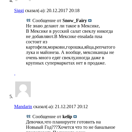
Siggi
сказал(-а):
20.12.2017
20:18
Сообщение от
Snow_Fairy
Не знаю делают ли такое в Мексике,
В Мексике в русский салат свеклу никогда
не добавляют.В Мексике ensalada rusa
состоит из
картофеля,моркови,горошка,яйца,репчатого
лука и майонеза. А вообще, мексиканцы не
очень много едят свеклу,иногда даже в
крупных супермаркетах нет в продаже.
Mandarin
сказал(-а):
21.12.2017
20:12
Сообщение от
kelip
Девочки,что планируете готовить на
Новыый Год???Хочется что то не банальное