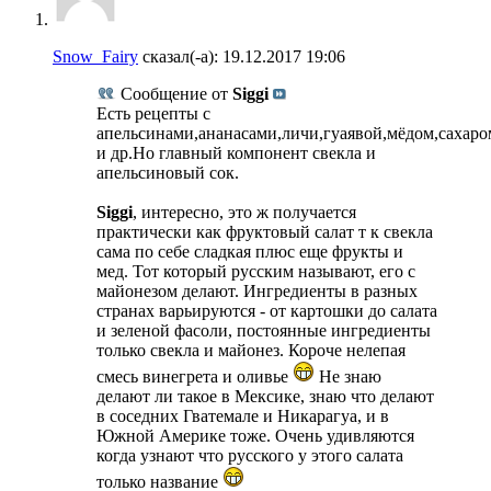
Snow_Fairy
сказал(-а):
19.12.2017
19:06
Сообщение от
Siggi
Есть рецепты с
апельсинами,ананасами,личи,гуаявой,мёдом,сахаро
и др.Но главный компонент свекла и
апельсиновый сок.
Siggi
, интересно, это ж получается
практически как фруктовый салат т к свекла
сама по себе сладкая плюс еще фрукты и
мед. Тот который русским называют, его с
майонезом делают. Ингредиенты в разных
странах варьируются - от картошки до салата
и зеленой фасоли, постоянные ингредиенты
только свекла и майонез. Короче нелепая
смесь винегрета и оливье
Не знаю
делают ли такое в Мексике, знаю что делают
в соседних Гватемале и Никарагуа, и в
Южной Америке тоже. Очень удивляются
когда узнают что русского у этого салата
только название