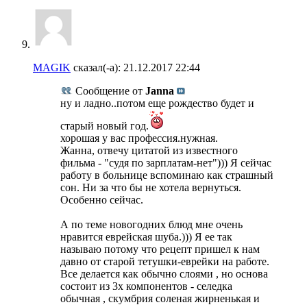
MAGIK
сказал(-а):
21.12.2017
22:44
Сообщение от
Janna
ну и ладно..потом еще рождество будет и
старый новый год.
хорошая у вас профессия.нужная.
Жанна, отвечу цитатой из известного
фильма - "судя по зарплатам-нет"))) Я сейчас
работу в больнице вспоминаю как страшный
сон. Ни за что бы не хотела вернуться.
Особенно сейчас.
А по теме новогодних блюд мне очень
нравится еврейская шуба.))) Я ее так
называю потому что рецепт пришел к нам
давно от старой тетушки-еврейки на работе.
Все делается как обычно слоями , но основа
состоит из 3х компонентов - селедка
обычная , скумбрия соленая жирненькая и