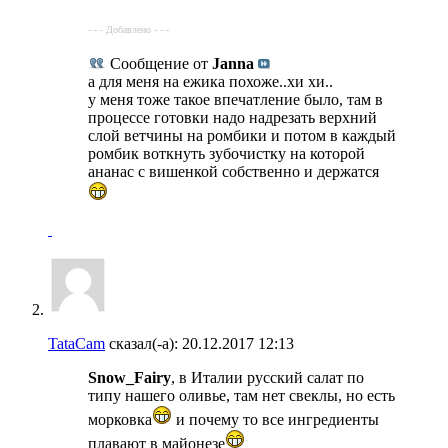
- - - Добавлено - - -
Сообщение от
Janna
а для меня на ежика похоже..хи хи..
у меня тоже такое впечатление было, там в
процессе готовки надо надрезать верхний
слой ветчины на ромбики и потом в каждый
ромбик воткнуть зубочистку на которой
ананас с вишенкой собственно и держатся
TataCam
сказал(-а):
20.12.2017
12:13
Snow_Fairy
, в Италии русский салат по
типу нашего оливье, там нет свеклы, но есть
морковка
и почему то все ингредиенты
плавают в майонезе