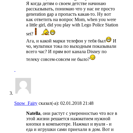
Я когда детям о своем детстве начинаю
рассказывать, понимаю что у нас не просто
generation gap а пропасть какая-то. Ну вот
как ответить на вопрос Mom, when you were
a little girl, did you play with Lego Police Station
set?
Ага, и какой марки телефон у тебя был
И
чо, мультики тока по выходным показывали
всего час? И прям вот канала Disney по
телеку совсем-совсем не было?
Snow_Fairy
сказал(-а):
02.01.2018
21:48
Natella
, они растут с уверенностью что все в
этой жизни решается нажматием нужной
кнопки в компьютере. Нажмал и вуаля - и
еда и игрушки сами приехали в дом. Вот и