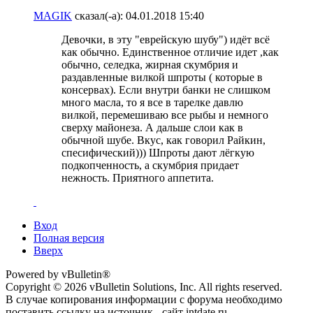
MAGIK
сказал(-а):
04.01.2018
15:40
Девочки, в эту "еврейскую шубу") идёт всё
как обычно. Единственное отличие идет ,как
обычно, селедка, жирная скумбрия и
раздавленные вилкой шпроты ( которые в
консервах). Если внутри банки не слишком
много масла, то я все в тарелке давлю
вилкой, перемешиваю все рыбы и немного
сверху майонеза. А дальше слои как в
обычной шубе. Вкус, как говорил Райкин,
спесифический))) Шпроты дают лёгкую
подкопченность, а скумбрия придает
нежность. Приятного аппетита.
Вход
Полная версия
Вверх
Powered by vBulletin®
Copyright © 2026 vBulletin Solutions, Inc. All rights reserved.
В случае копирования информации с форума необходимо
поставить ссылку на источник - сайт intdate.ru