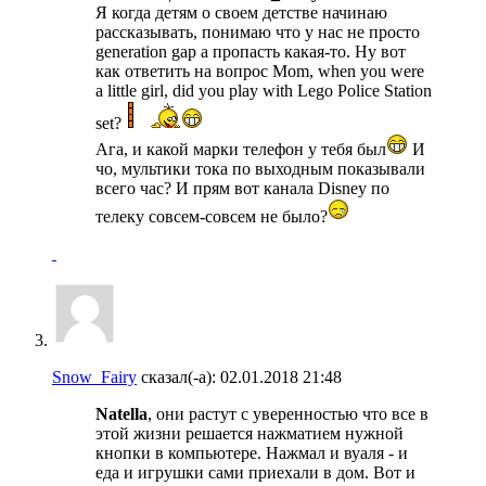
Я когда детям о своем детстве начинаю
рассказывать, понимаю что у нас не просто
generation gap а пропасть какая-то. Ну вот
как ответить на вопрос Mom, when you were
a little girl, did you play with Lego Police Station
set?
Ага, и какой марки телефон у тебя был
И
чо, мультики тока по выходным показывали
всего час? И прям вот канала Disney по
телеку совсем-совсем не было?
Snow_Fairy
сказал(-а):
02.01.2018
21:48
Natella
, они растут с уверенностью что все в
этой жизни решается нажматием нужной
кнопки в компьютере. Нажмал и вуаля - и
еда и игрушки сами приехали в дом. Вот и