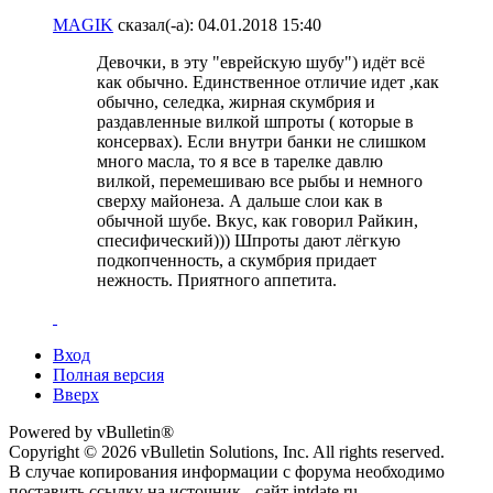
MAGIK
сказал(-а):
04.01.2018
15:40
Девочки, в эту "еврейскую шубу") идёт всё
как обычно. Единственное отличие идет ,как
обычно, селедка, жирная скумбрия и
раздавленные вилкой шпроты ( которые в
консервах). Если внутри банки не слишком
много масла, то я все в тарелке давлю
вилкой, перемешиваю все рыбы и немного
сверху майонеза. А дальше слои как в
обычной шубе. Вкус, как говорил Райкин,
спесифический))) Шпроты дают лёгкую
подкопченность, а скумбрия придает
нежность. Приятного аппетита.
Вход
Полная версия
Вверх
Powered by vBulletin®
Copyright © 2026 vBulletin Solutions, Inc. All rights reserved.
В случае копирования информации с форума необходимо
поставить ссылку на источник - сайт intdate.ru