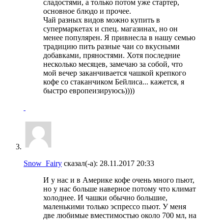
сладостями, а только потом уже стартер,
основное блюдо и прочее.
Чай разных видов можно купить в
супермаркетах и спец. магазинах, но он
менее популярен. Я привнесла в нашу семью
традицию пить разные чаи со вкусными
добавками, пряностями. Хотя последние
несколько месяцев, замечаю за собой, что
мой вечер заканчивается чашкой крепкого
кофе со стаканчиком Бейлиса... кажется, я
быстро европеизируюсь))))
Snow_Fairy
сказал(-а):
28.11.2017
20:33
И у нас и в Америке кофе очень много пьют,
но у нас больше наверное потому что климат
холоднее. И чашки обычно большие,
маленькими только эспрессо пьют. У меня
две любимые вместимостью около 700 мл, на