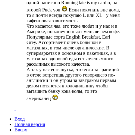
одной написано Running late is my cardio, на
второй Puck you
Если покупать вне дома,
то я почти всегда покупаю L или XL - у меня
кафеиновая зависимость.
Что касается чая, его тоже любят и у нас и в
Америке, но конечно пьют меньше чем кофе.
Популярные сорта English Breakfast, Earl
Grey. Ассортимент очень большой в
магазинах, в том числе органические. В
супермаркетах в основном в пакетиках, а в
магазинах здоровой еды есть очень много
рассыпных высокого качества.
А так у нас есть шутка, что если за границей
в отеле встретишь другого говорящего по-
английски и он утром за завтраком первым
делом потянется к холодильнику чтобы
вытащить банку кока-колы, то это
американец
Вход
Полная версия
Вверх