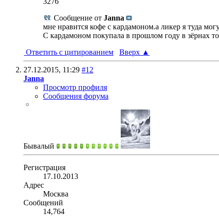
3276
Сообщение от
Janna
мне нравится кофе с кардамоном.а ликер я туда мог
С кардамоном покупала в прошлом году в зёрнах то
Ответить с цитированием
Вверх
▲
27.12.2015,
11:29
#12
Janna
Просмотр профиля
Сообщения форума
Бывалый
Регистрация
17.10.2013
Адрес
Москва
Сообщений
14,764