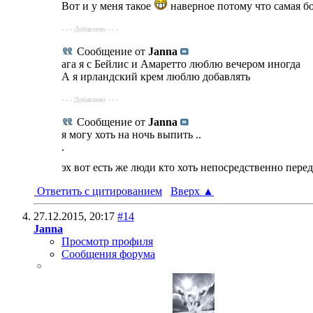
Вот и у меня такое
наверное потому что самая б
- - - Добавлено - - -
Сообщение от
Janna
ага я с Бейлис и Амаретто люблю вечером иногда
А я ирландский крем люблю добавлять
- - - Добавлено - - -
Сообщение от
Janna
я могу хоть на ночь выпить ..
.
эх вот есть же люди кто хоть непосредственно пере
Ответить с цитированием
Вверх
▲
27.12.2015,
20:17
#14
Janna
Просмотр профиля
Сообщения форума