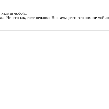
у налить любой..
же. Ничего так, тоже неплохо. Но с аммаретто это похоже мой л