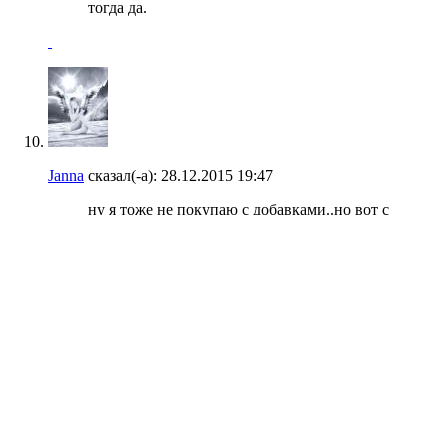
тогда да.
Janna
сказал(-а):
28.12.2015
19:47
ну я тоже не покупаю с добавками..но вот с
кардамоном мне понравилось..
а ваниль у меня стручки есть..ну а ликер я
прямо в чашку бухаю..
Вход
Полная версия
Вверх
Powered by vBulletin®
Copyright © 2026 vBulletin Solutions, Inc. All rights reserved.
В случае копирования информации с форума необходимо