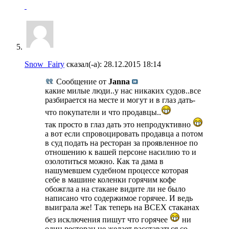
Snow_Fairy
сказал(-а):
28.12.2015
18:14
Сообщение от
Janna
какие милые люди..у нас никаких судов..все
разбирается на месте и могут и в глаз дать-
что покупатели и что продавцы..
так просто в глаз дать это непродуктивно
а вот если спровоцировать продавца а потом
в суд подать на ресторан за проявленное по
отношению к вашей персоне насилию то и
озолотиться можно. Как та дама в
нашумевшем судебном процессе которая
себе в машине коленки горячим кофе
обожгла а на стакане видите ли не было
написано что содержимое горячее. И ведь
выиграла же! Так теперь на ВСЕХ стаканах
без исключения пишут что горячее
ни
один ресторан не желает расставаться со