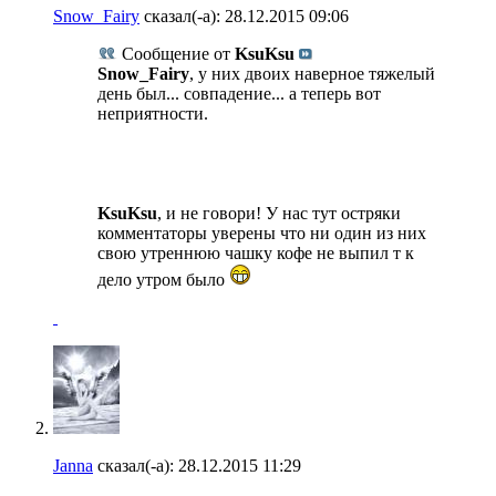
Snow_Fairy
сказал(-а):
28.12.2015
09:06
Сообщение от
KsuKsu
Snow_Fairy
, у них двоих наверное тяжелый
день был... совпадение... а теперь вот
неприятности.
KsuKsu
, и не говори! У нас тут остряки
комментаторы уверены что ни один из них
свою утреннюю чашку кофе не выпил т к
дело утром было
Janna
сказал(-а):
28.12.2015
11:29