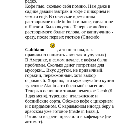
редко.
Кофе пью, сколько себя помню. Нам даже в
садике давали завтрак и кофе с цикорием и
чем-то ещё. В советское время пила
растворимое made in India и наше, сделанное
в Латвии. Было вкусно. Теперь от любого
растворимого болит голова, от каппуччино -
сразу, после первых глотков (Спасибо
Gabbiano
, а то не знала, как
правильно написать - вот так и учу язык).
В Америке, в самом начале, с кофем были
проблемы. Сколько денег потратила для
мусорки... Вкус другой, не привычный,
горький, пережжонный, хотя выбор -
огромный. Хорошо, что муж случайно купил
турецкое Аladin -это было моё спасение.
Теперь в основном только немецкое Jacob (#
1 для меня), турецкие, итальянские и
боснийские сорта. Обожаю кофе с цикорием
и с кардамоном. С кардамоном иногда беру а
арабском уже готовое (made in Brazil).
Готовлю в френч пресс или в кофеварке (не
автомат).