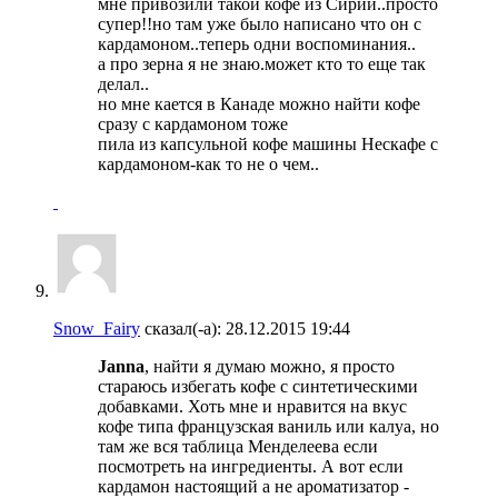
мне привозили такой кофе из Сирии..просто
супер!!но там уже было написано что он с
кардамоном..теперь одни воспоминания..
а про зерна я не знаю.может кто то еще так
делал..
но мне кается в Канаде можно найти кофе
сразу с кардамоном тоже
пила из капсульной кофе машины Нескафе с
кардамоном-как то не о чем..
Snow_Fairy
сказал(-а):
28.12.2015
19:44
Janna
, найти я думаю можно, я просто
стараюсь избегать кофе с синтетическими
добавками. Хоть мне и нравится на вкус
кофе типа французская ваниль или калуа, но
там же вся таблица Менделеева если
посмотреть на ингредиенты. А вот если
кардамон настоящий а не ароматизатор -