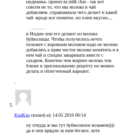
индианка- принесла milk chai - так вот
совсем не то, что мы молоко в чай
добавляем. справшивала чего делает и какой
чай -вроде все понятно. но плин вкусно....
- - - Добавлено - - -
в Индии они его делают из молока
буйволицы. Чтобы получилось нечто
похожее с коровьим молоком надо не молоко
добавлять а прям чистое молоко кипятить и в
нем чай и специи заваривать вместе с
сахаром. Конечно чем жирнее молоко тем
ближе к оригинальному рецепту но можно
делать и облегченный вариант.
KsuKsu
сказал(-а):
14.01.2016
06:14
ну откуда ж мы тут буйволиное возьмем))))
да и они врядли за ним бегают. хотя