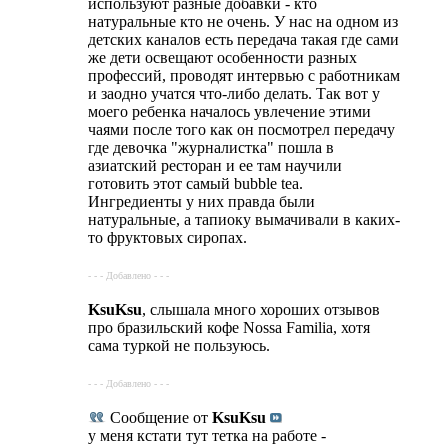
используют разные добавки - кто
натуральные кто не очень. У нас на одном из
детских каналов есть передача такая где сами
же дети освещают особенности разных
профессий, проводят интервью с работникам
и заодно учатся что-либо делать. Так вот у
моего ребенка началось увлечение этими
чаями после того как он посмотрел передачу
где девочка "журналистка" пошла в
азиатский ресторан и ее там научили
готовить этот самый bubble tea.
Ингредиенты у них правда были
натуральные, а тапиоку вымачивали в каких-
то фруктовых сиропах.
- - - Добавлено - - -
KsuKsu
, слышала много хороших отзывов
про бразильский кофе Nossa Familia, хотя
сама туркой не пользуюсь.
- - - Добавлено - - -
Сообщение от
KsuKsu
у меня кстати тут тетка на работе -