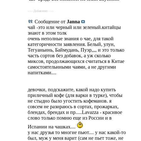
- - - Добавлено - - -
Сообщение от
Janna
чай -это или черный или зеленый.китайцы
знают в этом толк
очень неполные знания о чае, для такой
категоричности заявления. Белый, улун,
Тегуаньинь, Баймудань, Пуэр,,,, и это только
часть сортов без добавок, а уж сколько
миксов, продолжающихся считаться в Китае
самостоятельнными чаями, а не другими
напитками....
девочки, подскажите, какой надо купить
приличный кофе (для варки в турке), чтобы
не стыдно было угостить кофеманов. я
совсем не разираюсь в сортах, прожарках,
блендах, брендах и пр.....Lavazza - красивое
слово только помню еще из России и в
Испании на чашках....
у нас друзья то многие пьют.... у нас какой-то
был, муж у меня варит (сам не пьет тоже, не