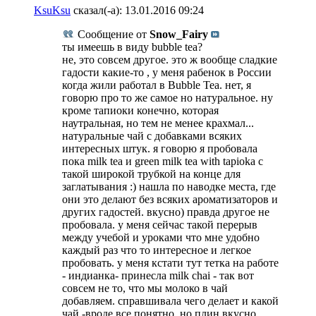
KsuKsu
сказал(-а):
13.01.2016
09:24
Сообщение от
Snow_Fairy
ты имеешь в виду bubble tea?
не, это совсем другое. это ж вообще сладкие
гадости какие-то , у меня рабенок в России
когда жили работал в Bubble Tea. нет, я
говорю про то же самое но натуральное. ну
кроме тапиоки конечно, которая
наутральная, но тем не менее крахмал...
натуральные чай с добавками всяких
интересных штук. я говорю я пробовала
пока milk tea и green milk tea with tapioka с
такой широкой трубкой на конце для
заглатывания :) нашла по наводке места, где
они это делают без всяких ароматизаторов и
других гадостей. вкусно) правда другое не
пробовала. у меня сейчас такой перерыв
между учебой и уроками что мне удобно
каждый раз что то интересное и легкое
пробовать. у меня кстати тут тетка на работе
- индианка- принесла milk chai - так вот
совсем не то, что мы молоко в чай
добавляем. справшивала чего делает и какой
чай -вроде все понятно. но плин вкусно....