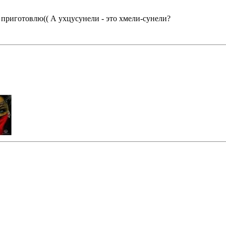
е приготовлю(( А ухцусунели - это хмели-сунели?