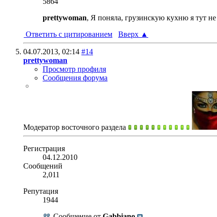
5864
prettywoman
, Я поняла, грузинскую кухню я тут н
Ответить с цитированием
Вверх
▲
04.07.2013,
02:14
#14
prettywoman
Просмотр профиля
Сообщения форума
Модератор восточного раздела
Регистрация
04.12.2010
Сообщений
2,011
Репутация
1944
Сообщение от
Gabbiano