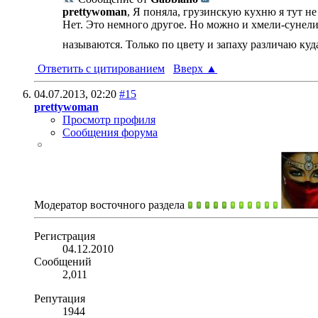
prettywoman
, Я поняла, грузинскую кухню я тут н
Нет. Это немного другое. Но можно и хмели-сунели
называются. Только по цвету и запаху различаю куд
Ответить с цитированием
Вверх
▲
04.07.2013,
02:20
#15
prettywoman
Просмотр профиля
Сообщения форума
Модератор восточного раздела
Регистрация
04.12.2010
Сообщений
2,011
Репутация
1944