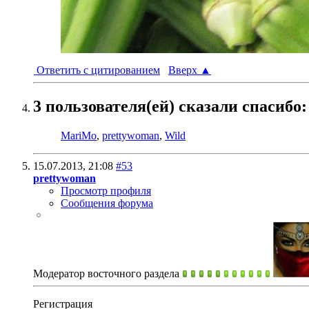
Ответить с цитированием
Вверх
▲
3 пользователя(ей) сказали cпасибо:
MariMo
,
prettywoman
,
Wild
15.07.2013,
21:08
#53
prettywoman
Просмотр профиля
Сообщения форума
Модератор восточного раздела
Регистрация