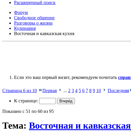
Расширенный поиск
Форум
Свободное общение
Разговоры о жизни
Кулинария
Восточная и кавказская кухня
Если это ваш первый визит, рекомендуем почитать
справ
Страница 6 из 10
Первая
...
2
3
4
5
6
7
8
9
10
Последняя
К странице:
Показано с 51 по 60 из 95
Тема:
Восточная и кавказская