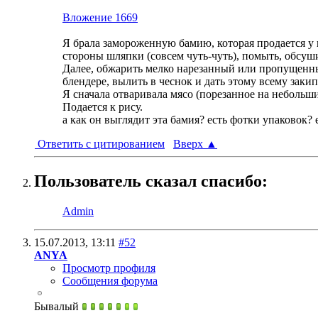
Вложение 1669
Я брала замороженную бамию, которая продается у на
стороны шляпки (совсем чуть-чуть), помыть, обсуш
Далее, обжарить мелко нарезанный или пропущенный
блендере, вылить в чеснок и дать этому всему заки
Я сначала отваривала мясо (порезанное на небольши
Подается к рису.
а как он выглядит эта бамия? есть фотки упаковок?
Ответить с цитированием
Вверх
▲
Пользователь сказал cпасибо:
Admin
15.07.2013,
13:11
#52
ANYA
Просмотр профиля
Сообщения форума
Бывалый