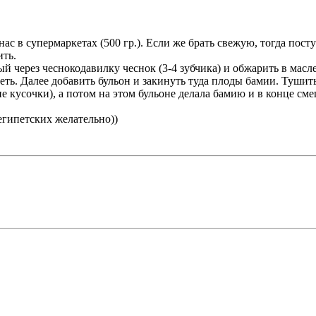
с в супермаркетах (500 гр.). Если же брать свежую, тогда посту
ить.
 через чеснокодавилку чеснок (3-4 зубчика) и обжарить в масле
петь. Далее добавить бульон и закинуть туда плоды бамии. Тушит
е кусочки), а потом на этом бульоне делала бамию и в конце сме
 египетских желательно))