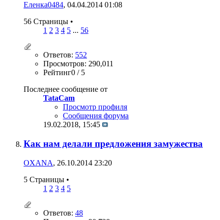
Еленка0484
, 04.04.2014 01:08
56 Страницы
•
1
2
3
4
5
...
56
Ответов:
552
Просмотров: 290,011
Рейтинг0 / 5
Последнее сообщение от
TataCam
Просмотр профиля
Сообщения форума
19.02.2018,
15:45
Как нам делали предложения замужества
OXANA
, 26.10.2014 23:20
5 Страницы
•
1
2
3
4
5
Ответов:
48