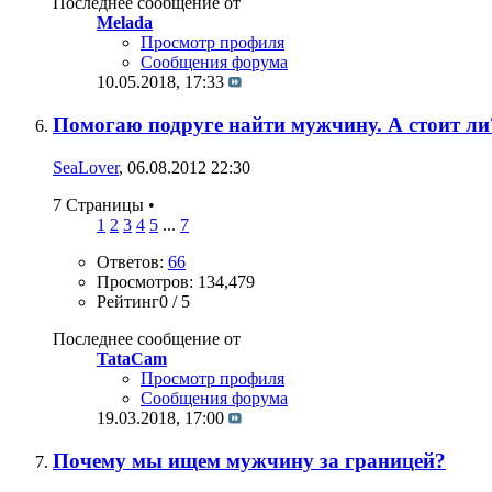
Последнее сообщение от
Melada
Просмотр профиля
Сообщения форума
10.05.2018,
17:33
Помогаю подруге найти мужчину. А стоит ли
SeaLover
, 06.08.2012 22:30
7 Страницы
•
1
2
3
4
5
...
7
Ответов:
66
Просмотров: 134,479
Рейтинг0 / 5
Последнее сообщение от
TataCam
Просмотр профиля
Сообщения форума
19.03.2018,
17:00
Почему мы ищем мужчину за границей?