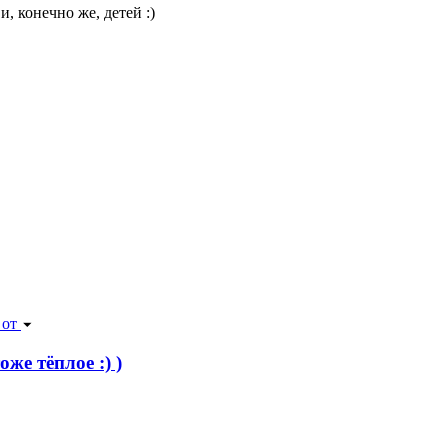
, конечно же, детей :)
 от
же тёплое :) )