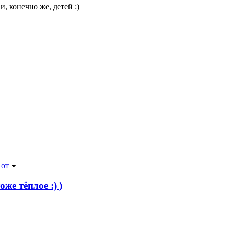
, конечно же, детей :)
 от
же тёплое :) )