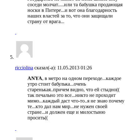
соседи молчат.....или та бабушка продающая
носки в Питере...и вот она благодарность
наших властей за то, что они защищали
страну от врага...
ricciolina
сказал(-а):
11.05.2013
01:26
ANYA
, в метро на одном переходе...каждое
утро стоит бабулька...очень
старенькая..причем видно, что ей стыдно((
так печально это все...никто не проходит
мимо...каждый даст что-то..я не знаю почему
те...кто дал нам мир...не нужен своей
стране...и должен еще и милостыню
просить((