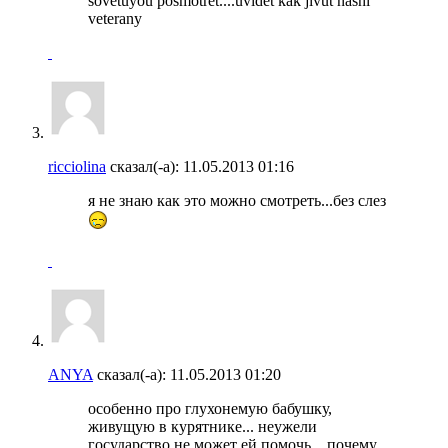
sovetuyou posmotret....uvidet kak jivut nashi
veterany
ricciolina
сказал(-а):
11.05.2013
01:16
я не знаю как это можно смотреть...без слез
ANYA
сказал(-а):
11.05.2013
01:20
особенно про глухонемую бабушку,
живущую в курятнике... неужели
государство не может ей помочь....почему