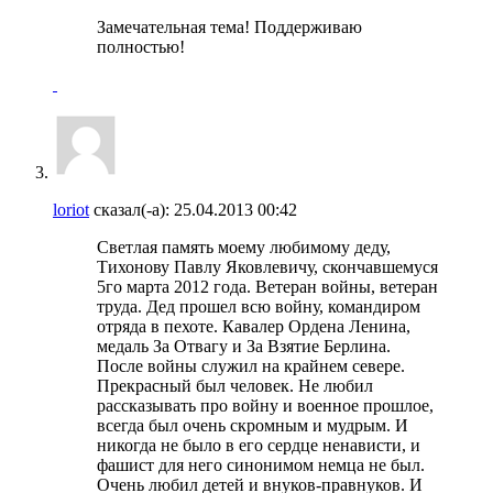
Замечательная тема! Поддерживаю
полностью!
loriot
сказал(-а):
25.04.2013
00:42
Светлая память моему любимому деду,
Тихонову Павлу Яковлевичу, скончавшемуся
5го марта 2012 года. Ветеран войны, ветеран
труда. Дед прошел всю войну, командиром
отряда в пехоте. Кавалер Ордена Ленина,
медаль За Отвагу и За Взятие Берлина.
После войны служил на крайнем севере.
Прекрасный был человек. Не любил
рассказывать про войну и военное прошлое,
всегда был очень скромным и мудрым. И
никогда не было в его сердце ненависти, и
фашист для него синонимом немца не был.
Очень любил детей и внуков-правнуков. И