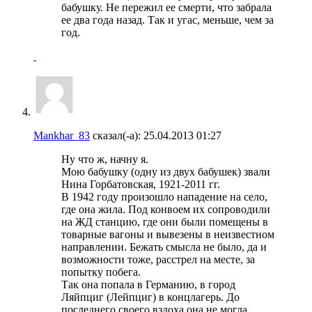
бабушку. Не пережил ее смерти, что забрала
ее два года назад. Так и угас, меньше, чем за
год.
Mankhar_83
сказал(-а):
25.04.2013
01:27
Ну что ж, начну я.
Мою бабушку (одну из двух бабушек) звали
Нина Горбатовская, 1921-2011 гг.
В 1942 году произошло нападение на село,
где она жила. Под конвоем их сопроводили
на ЖД станцию, где они были помещены в
товарные вагоны и вывезены в неизвестном
направлении. Бежать смысла не было, да и
возможности тоже, расстрел на месте, за
попытку побега.
Так она попала в Германию, в город
Ляйпциг (Лейпциг) в концлагерь. До
последнего своего вздоха она не могла