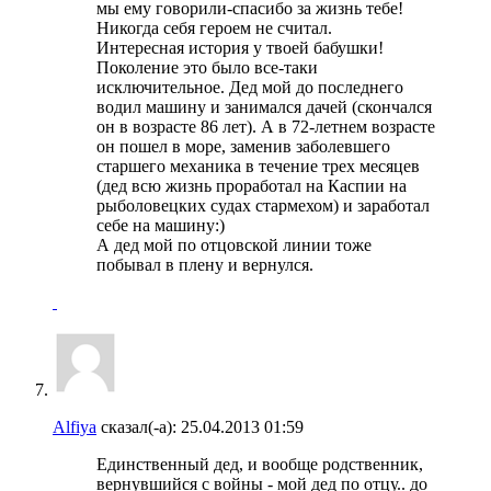
мы ему говорили-спасибо за жизнь тебе!
Никогда себя героем не считал.
Интересная история у твоей бабушки!
Поколение это было все-таки
исключительное. Дед мой до последнего
водил машину и занимался дачей (скончался
он в возрасте 86 лет). А в 72-летнем возрасте
он пошел в море, заменив заболевшего
старшего механика в течение трех месяцев
(дед всю жизнь проработал на Каспии на
рыболовецких судах стармехом) и заработал
себе на машину:)
А дед мой по отцовской линии тоже
побывал в плену и вернулся.
Alfiya
сказал(-а):
25.04.2013
01:59
Единственный дед, и вообще родственник,
вернувшийся с войны - мой дед по отцу.. до