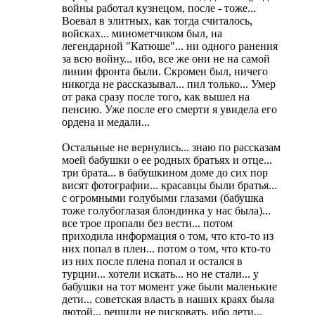
войны работал кузнецом, после - тоже...
Воевал в элитных, как тогда считалось,
войсках... минометчиком был, на
легендарной "Катюше"... ни одного ранения
за всю войну... ибо, все же они не на самой
линии фронта были. Скромен был, ничего
никогда не рассказывал... пил только... Умер
от рака сразу после того, как вышел на
пенсию. Уже после его смерти я увидела его
ордена и медали...
Остальные не вернулись... знаю по рассказам
моей бабушки о ее родных братьях и отце...
три брата... в бабушкином доме до сих пор
висят фотографии... красавцы были братья...
с огромными голубыми глазами (бабушка
тоже голубоглазая блондинка у нас была)...
все трое пропали без вести... потом
приходила информация о том, что кто-то из
них попал в плен... потом о том, что кто-то
из них после плена попал и остался в
турции... хотели искать... но не стали... у
бабушки на тот момент уже были маленькие
дети... советская власть в наших краях была
лютой... решили не рисковать, ибо дети...