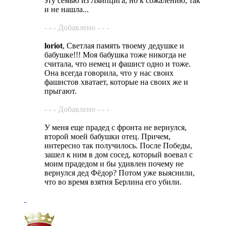
эту семью из Ляйпцига, но к сожалению, так
и не нашла...
- - - Добавлено - - -
loriot
, Светлая память твоему дедушке и
бабушке!!! Моя бабушка тоже никогда не
считала, что немец и фашист одно и тоже.
Она всегда говорила, что у нас своих
фашистов хватает, которые на своих же и
прыгают.
- - - Добавлено - - -
У меня еще прадед с фронта не вернулся,
второй моей бабушки отец. Причем,
интересно так получилось. После Победы,
зашел к ним в дом сосед, который воевал с
моим прадедом и бы удивлен почему не
вернулся дед Фёдор? Потом уже выяснили,
что во время взятия Берлина его убили.