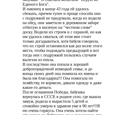
Единого Бога".
И наконец в конце 43 года ей удалось
сбежать, причем тупее и проще способа они
с подружкой не придумали, когда их водили
на обед, они заметили в деревянном заборе
отбитую и висячую на "честном слове"
доску. Водили их строем и с охраной, но как
им удалось смыться, об этом мне стоит
только догадываться, хотя бабуля говорила,
что их строй остановился как раз возле этого
места, чтобы подождать предыдущий и вот
тогда они с подружкой пользуясь случаем
вылезли из пекла.
В последствии она попала к хорошей
добропорядочной немецкой семье, и до
конца своих дней она помнила их имена и
была им благодарна!!! Она помогала по
хозяйству, ее кормили, давали одежду и даже
какие-то деньги.
После оглашения Победы, бабушка
вернулась в СССР, в родное село, где вышла
замуж, родила и вырастила 5 детей и
спокойно умерла в здравом уме в 90 лет!!!Я
ею очень горжусь. Она очень хотела найти