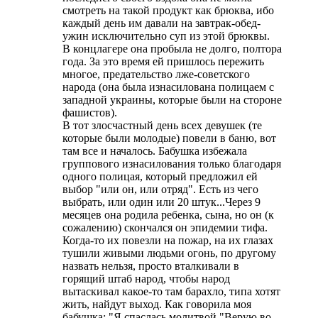
смотреть на такой продукт как брюква, ибо
каждый день им давали на завтрак-обед-
ужин исключительно суп из этой брюквы.
В концлагере она пробыла не долго, полтора
года. За это время ей пришлось пережить
многое, предательство лже-советского
народа (она была изнасилована полицаем с
западной украины, которые были на стороне
фашистов).
В тот злосчастный день всех девушек (те
которые были молодые) повели в баню, вот
там все и началось. Бабушка избежала
группового изнасилования только благодаря
одного полицая, который предложил ей
выбор "или он, или отряд". Есть из чего
выбрать, или один или 20 штук...Через 9
месяцев она родила ребенка, сына, но он (к
сожалению) скончался он эпидемии тифа.
Когда-то их повезли на пожар, на их глазах
тушили живыми людьми огонь, по другому
назвать нельзя, просто вталкивали в
горящий штаб народ, чтобы народ
вытаскивал какое-то там барахло, типа хотят
жить, найдут выход. Как говорила моя
бабушка: "Я спаслась молитвой "Верую во