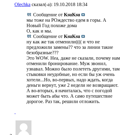
Olechka
сказал(-а):
19.10.2018
18:34
Сообщение от
KsuKsu
мы тоже на РОждество едем в горы. А
Новый Год похоже дома
O, как и мы.
Сообщение от
KsuKsu
ну как же так отменили(((( и что не
предложили замены?? что за линии такие
безобразные???
Это WOW. Неа, даже не сказали, почему нам
отменили бронирование. Муж звонил,
узнавал. Можно было полететь другими, там
стыковки неудобные, но если бы уж очень
хотели...Но, во-первых, надо ждать, когда
деньги вернут, уже 2 недели не возвращают.
А во-вторых, я начиталась, что с погодой
может быть абы что. А само путешествие
дорогое. Раз так, решили отложить.