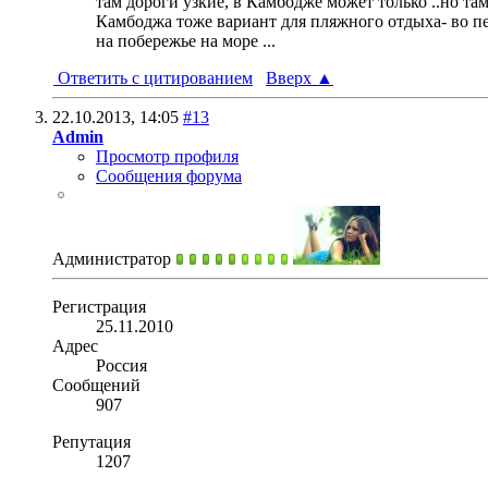
там дороги узкие, в Камбодже может только ..но та
Камбоджа тоже вариант для пляжного отдыха- во пе
на побережье на море ...
Ответить с цитированием
Вверх
▲
22.10.2013,
14:05
#13
Admin
Просмотр профиля
Сообщения форума
Администратор
Регистрация
25.11.2010
Адрес
Россия
Сообщений
907
Репутация
1207