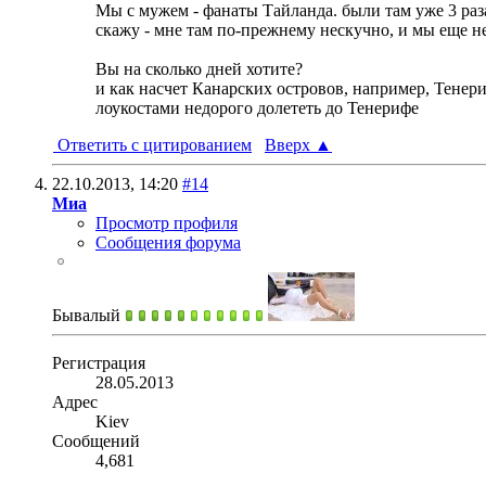
Мы с мужем - фанаты Тайланда. были там уже 3 раза
скажу - мне там по-прежнему нескучно, и мы еще н
Вы на сколько дней хотите?
и как насчет Канарских островов, например, Тене
лоукостами недорого долететь до Тенерифе
Ответить с цитированием
Вверх
▲
22.10.2013,
14:20
#14
Миа
Просмотр профиля
Сообщения форума
Бывалый
Регистрация
28.05.2013
Адрес
Kiev
Сообщений
4,681