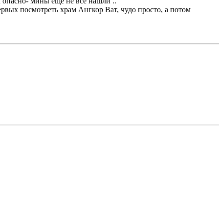
м опасно- мины еще не все нашли ..
рвых посмотреть храм Ангкор Ват, чудо просто, а потом