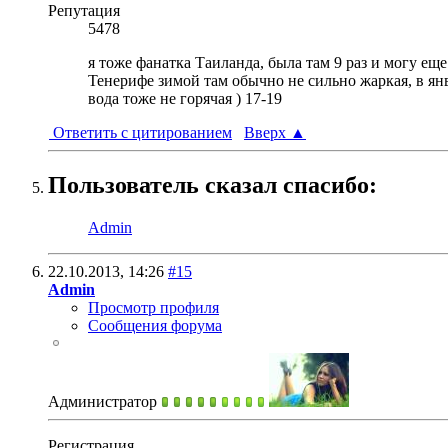
Репутация
5478
я тоже фанатка Таиланда, была там 9 раз и могу еще 
Тенерифе зимой там обычно не сильно жаркая, в янв
вода тоже не горячая ) 17-19
Ответить с цитированием
Вверх
▲
Пользователь сказал cпасибо:
Admin
22.10.2013,
14:26
#15
Admin
Просмотр профиля
Сообщения форума
Администратор
Регистрация