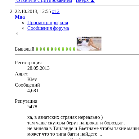
Ответить с цитированием
Вверх
▲
22.10.2013,
12:55
#12
Миа
Просмотр профиля
Сообщения форума
Бывалый
Регистрация
28.05.2013
Адрес
Kiev
Сообщений
4,681
Репутация
5478
ха, в азиатских странах нереально )
там чаще скутеры берут напрокат и бороздят ..
не видела в Таиланде и Вьетнаме чтобы такие маши
может что то типа багги найдете ...