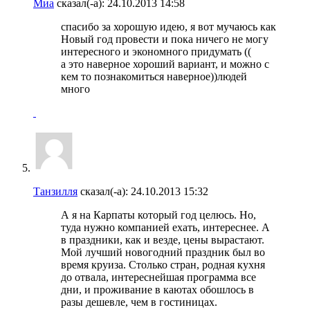
Миа
сказал(-а):
24.10.2013
14:58
спасибо за хорошую идею, я вот мучаюсь как
Новый год провести и пока ничего не могу
интересного и экономного придумать ((
а это наверное хороший вариант, и можно с
кем то познакомиться наверное))людей
много
Танзилля
сказал(-а):
24.10.2013
15:32
А я на Карпаты который год целюсь. Но,
туда нужно компанией ехать, интереснее. А
в праздники, как и везде, цены вырастают.
Мой лучший новогодний праздник был во
время круиза. Столько стран, родная кухня
до отвала, интереснейшая программа все
дни, и проживание в каютах обошлось в
разы дешевле, чем в гостиницах.