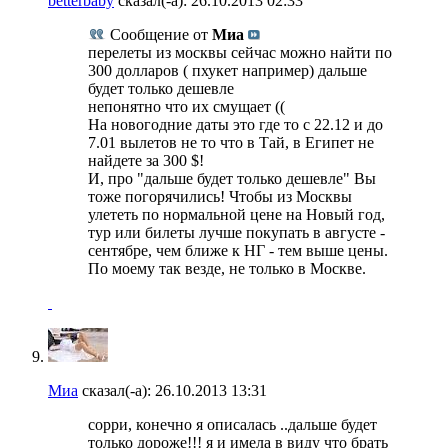
betterbaby
сказал(-а):
26.10.2013
02:33
Сообщение от
Миа
перелеты из москвы сейчас можно найти по
300 долларов ( пхукет например) дальше
будет только дешевле
непонятно что их смущает ((
На новогодние даты это где то с 22.12 и до
7.01 вылетов не то что в Тай, в Египет не
найдете за 300 $!
И, про "дальше будет только дешевле" Вы
тоже погорячились! Чтобы из Москвы
улететь по нормальной цене на Новый год,
тур или билеты лучше покупать в августе -
сентябре, чем ближе к НГ - тем выше цены.
По моему так везде, не только в Москве.
Миа
сказал(-а):
26.10.2013
13:31
сорри, конечно я описалась ..дальше будет
только дороже!!! я и имела в виду что брать