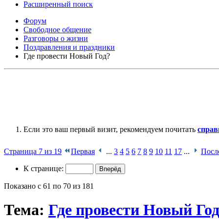
Расширенный поиск
Форум
Свободное общение
Разговоры о жизни
Поздравления и праздники
Где провести Новый Год?
Если это ваш первый визит, рекомендуем почитать
справ
Страница 7 из 19
Первая
...
3
4
5
6
7
8
9
10
11
17
...
Посл
К странице:
Показано с 61 по 70 из 181
Тема:
Где провести Новый Го