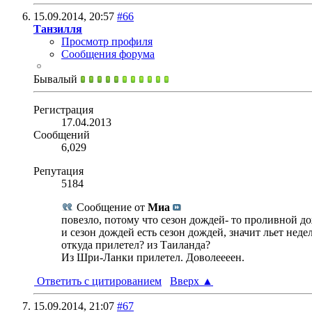
15.09.2014,
20:57
#66
Танзилля
Просмотр профиля
Сообщения форума
Бывалый
Регистрация
17.04.2013
Сообщений
6,029
Репутация
5184
Сообщение от
Миа
повезло, потому что сезон дождей- то проливной дож
и сезон дождей есть сезон дождей, значит льет неде
откуда прилетел? из Таиланда?
Из Шри-Ланки прилетел. Доволеееен.
Ответить с цитированием
Вверх
▲
15.09.2014,
21:07
#67