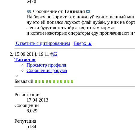
5478
Сообщение от
Танзилля
На борту не кормят, это пожалуй единственный минус
ну это ей попался лоукост флай дубай, у них на бор
а если будут лететь эйр азия, то там кормят
и кстати некоторые операторы еду проплачивают и 
Ответить с цитированием
Вверх
▲
15.09.2014,
19:11
#62
Танзилля
Просмотр профиля
Сообщения форума
Бывалый
Регистрация
17.04.2013
Сообщений
6,029
Репутация
5184