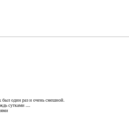
 был один раз и очень смешной.
дь сутками ....
лями