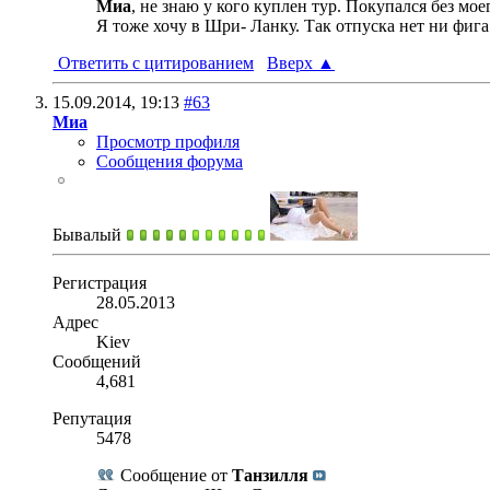
Миа
, не знаю у кого куплен тур. Покупался без мо
Я тоже хочу в Шри- Ланку. Так отпуска нет ни фига
Ответить с цитированием
Вверх
▲
15.09.2014,
19:13
#63
Миа
Просмотр профиля
Сообщения форума
Бывалый
Регистрация
28.05.2013
Адрес
Kiev
Сообщений
4,681
Репутация
5478
Сообщение от
Танзилля