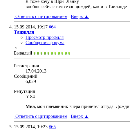
Я тоже хочу в Шри- Ланку
вообще сейчас там сезон дождей, как и в Таиланде
Ответить с цитированием
Вверх
▲
15.09.2014,
19:17
#64
Танзилля
Просмотр профиля
Сообщения форума
Бывалый
Регистрация
17.04.2013
Сообщений
6,029
Репутация
5184
Миа
, мой племянник вчера прилетел оттуда. Дожди
Ответить с цитированием
Вверх
▲
15.09.2014,
19:23
#65