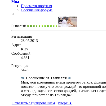
Миа
Просмотр профиля
Сообщения форума
Бывалый
Регистрация
28.05.2013
Адрес
Kiev
Сообщений
4,681
Репутация
5478
Сообщение от
Танзилля
Миа, мой племянник вчера прилетел оттуда. Дождик
повезло, потому что сезон дождей- то проливной дож
и сезон дождей есть сезон дождей, значит льет неде
откуда прилетел? из Таиланда?
Ответить с цитированием
Вверх
▲