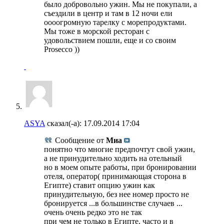
было добровольно ужин. Мы не покупали, а
съездили в центр и там в 12 ночи ели
оооогромную тарелку с морепродуктами.
Мы тоже в морской ресторан с
удовольствием пошли, еще и со своим
Prosecco ))
ASYA
сказал(-а):
17.09.2014
17:04
Сообщение от
Миа
понятно что многие предпочтут свой ужин,
а не принудительно ходить на отельный
но в моем опыте работы, при бронировании
отеля, оператор( принимающая сторона в
Египте) ставит опцию ужин как
принудительную, без нее номер просто не
бронируется ...в большинстве случаев ...
очень очень редко это не так
при чем не только в Египте, часто и в