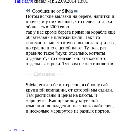
Танзилля
сказал(-а):
22.09.2014
13:01
Сообщение от
Silvia
Потом всякие вылазки на береге, напитки и
прочее, и у них вышло , что неделя отдыха
обошлась в 3000 евро.
так у нас кроме берега прямо на корабле еще
обязательные платежи были. Так что
стоимость нашего круиза выросла в три раза,
по сравнению с ценой кают. Тут как раз
правило такое "мухи отдельно, котлеты
отдельно", что означает оплата кают это
отдельная строка. Тут вам не олл инклюзив.
- - - Добавлено - - -
Silvia
, если тебе интересно, я сброшу сайт
круизной компании, от которой мы ездили.
Там расписаны и цены на каюты, и
маршруты. Как правило у круизной
компании во владении несколько лайнеров,
и несколько маршрутов из разных портов.
Вход