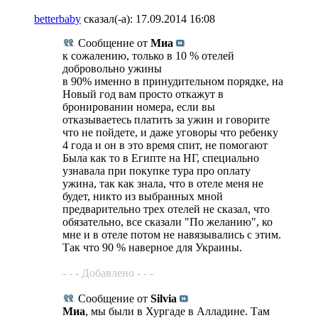
betterbaby
сказал(-а):
17.09.2014
16:08
Сообщение от
Миа
к сожалению, только в 10 % отелей
добровольно ужины
в 90% именно в принудительном порядке, на
Новый год вам просто откажут в
бронировании номера, если вы
отказываетесь платить за ужин и говорите
что не пойдете, и даже уговоры что ребенку
4 года и он в это время спит, не помогают
Была как то в Египте на НГ, специально
узнавала при покупке тура про оплату
ужина, так как знала, что в отеле меня не
будет, никто из выбранных мной
предварительно трех отелей не сказал, что
обязательно, все сказали "По желанию", ко
мне и в отеле потом не навязывались с этим.
Так что 90 % наверное для Украины.
- - - Добавлено - - -
Сообщение от
Silvia
Миа
, мы были в Хургаде в Алладине. Там