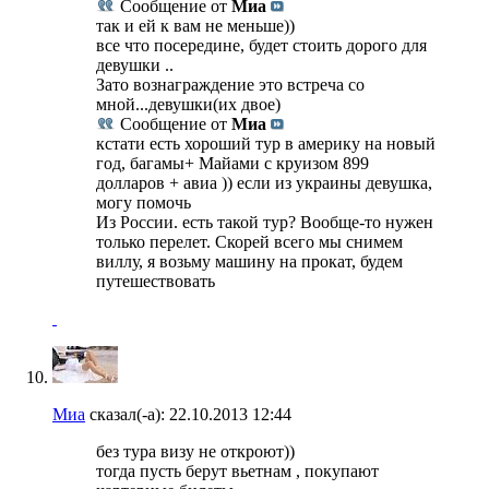
Сообщение от
Миа
так и ей к вам не меньше))
все что посередине, будет стоить дорого для
девушки ..
Зато вознаграждение это встреча со
мной...девушки(их двое)
Сообщение от
Миа
кстати есть хороший тур в америку на новый
год, багамы+ Майами с круизом 899
долларов + авиа )) если из украины девушка,
могу помочь
Из России. есть такой тур? Вообще-то нужен
только перелет. Скорей всего мы снимем
виллу, я возьму машину на прокат, будем
путешествовать
Миа
сказал(-а):
22.10.2013
12:44
без тура визу не откроют))
тогда пусть берут вьетнам , покупают