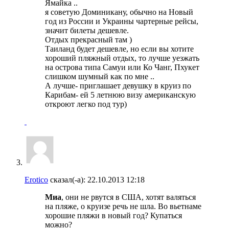
Ямайка ..
я советую Доминикану, обычно на Новый
год из России и Украины чартерные рейсы,
значит билеты дешевле.
Отдых прекрасный там )
Таиланд будет дешевле, но если вы хотите
хороший пляжный отдых, то лучше уезжать
на острова типа Самуи или Ко Чанг, Пхукет
слишком шумный как по мне ..
А лучше- приглашает девушку в круиз по
Карибам- ей 5 летнюю визу американскую
откроют легко под тур)
Erotico
сказал(-а):
22.10.2013
12:18
Миа
, они не рвутся в США, хотят валяться
на пляже, о круизе речь не шла. Во вьетнаме
хорошие пляжи в новый год? Купаться
можно?