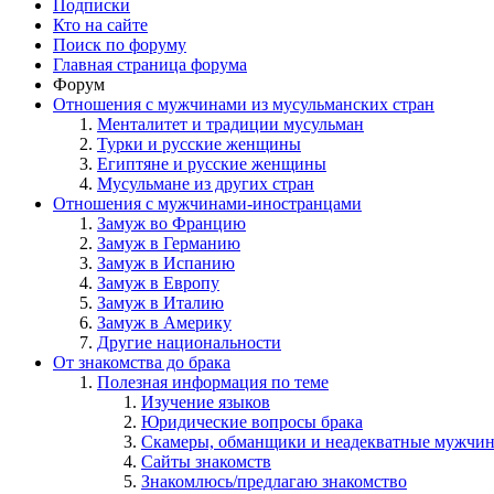
Подписки
Кто на сайте
Поиск по форуму
Главная страница форума
Форум
Отношения с мужчинами из мусульманских стран
Менталитет и традиции мусульман
Турки и русские женщины
Египтяне и русские женщины
Мусульмане из других стран
Отношения с мужчинами-иностранцами
Замуж во Францию
Замуж в Германию
Замуж в Испанию
Замуж в Европу
Замуж в Италию
Замуж в Америку
Другие национальности
От знакомства до брака
Полезная информация по теме
Изучение языков
Юридические вопросы брака
Скамеры, обманщики и неадекватные мужчи
Сайты знакомств
Знакомлюсь/предлагаю знакомство