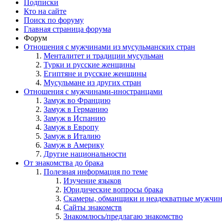
Подписки
Кто на сайте
Поиск по форуму
Главная страница форума
Форум
Отношения с мужчинами из мусульманских стран
Менталитет и традиции мусульман
Турки и русские женщины
Египтяне и русские женщины
Мусульмане из других стран
Отношения с мужчинами-иностранцами
Замуж во Францию
Замуж в Германию
Замуж в Испанию
Замуж в Европу
Замуж в Италию
Замуж в Америку
Другие национальности
От знакомства до брака
Полезная информация по теме
Изучение языков
Юридические вопросы брака
Скамеры, обманщики и неадекватные мужчи
Сайты знакомств
Знакомлюсь/предлагаю знакомство