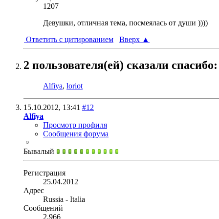
1207
Девушки, отличная тема, посмеялась от души ))))
Ответить с цитированием
Вверх
▲
2 пользователя(ей) сказали cпасибо:
Alfiya
,
loriot
15.10.2012,
13:41
#12
Alfiya
Просмотр профиля
Сообщения форума
Бывалый
Регистрация
25.04.2012
Адрес
Russia - Italia
Сообщений
2,966