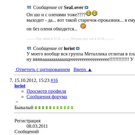
Сообщение от
SeaLover
Он шо и с оленями тоже????
выходит - да... вот такой старичок-проказник... я е
он без оленя обходится...
---------- Post added at 15:51 ---------- Previous post was at 15:50 ----------
Сообщение от
loriot
У моего вообще вся группа Металлика отлитая в пл
ну ввввааааааааааащеееееееееееееееееее!!!!!!!!!!!!! 
Ответить с цитированием
Вверх
▲
15.10.2012,
15:23
#16
loriot
Просмотр профиля
Сообщения форума
Бывалый
Регистрация
08.03.2011
Сообщений