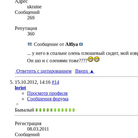
Адрес
ukraine
Сообщений
269
Репутация
360
Сообщение от
Alfiya
... у него в спальне олень плюшевый сидит, мой изв
Он шо и с оленями тоже????
Ответить с цитированием
Вверх
▲
15.10.2012,
14:16
#14
loriot
Просмотр профиля
Сообщения форума
Бывалый
Регистрация
08.03.2011
Сообщений