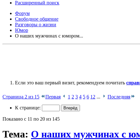
Расширенный поиск
Форум
Свободное общение
Разговоры о жизни
Юмор
О наших мужчинах с юмором...
Если это ваш первый визит, рекомендуем почитать
справ
Страница 2 из 15
Первая
1
2
3
4
5
6
12
...
Последняя
К странице:
Показано с 11 по 20 из 145
Тема:
О наших мужчинах с юм