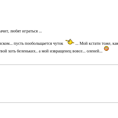
ачит, любят играться ...
нском... пусть пообольщается чуток
... Мой кстати тоже, ка
вой хоть беленьких.. а мой извращенец вовсе... оленей...