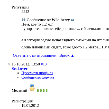
Репутация
2242
Сообщение от
Wild berry
Не-а, где-то 1,2 м.:)
ну здрасте, вполне себе ростовые... с беленькими, зн
а я сегодня радую ненаглядного смс-ками на италья
олень плюшевый сидит, тоже где-то 1,2 метра... Ну т
Ответить с цитированием
Вверх
▲
15.10.2012,
13:50
#13
SeaLover
Просмотр профиля
Сообщения форума
Местный
Регистрация
19.01.2012