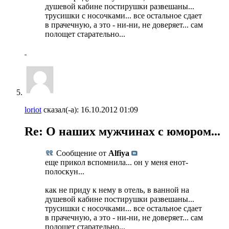
душевой кабине постирушки развешаны...
трусишки с носочками... все остальное сдает
в прачечную, а это - ни-ни, не доверяет... сам
полощет старательно...
loriot
сказал(-а):
16.10.2012
01:09
Re: О наших мужчинах с юмором...
Сообщение от
Alfiya
еще прикол вспомнила... он у меня енот-
полоскун...
как не приду к нему в отель, в ванной на
душевой кабине постирушки развешаны...
трусишки с носочками... все остальное сдает
в прачечную, а это - ни-ни, не доверяет... сам
полощет старательно...