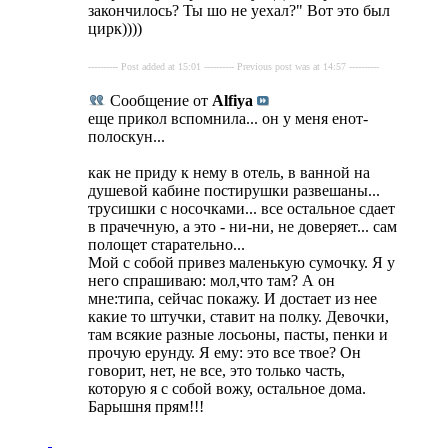
закончилось? Ты шо не уехал?" Вот это был
цирк))))
---------- Post added at 15:01 ---------- Previous post was at 14:57 ----------
Сообщение от
Alfiya
еще прикол вспомнила... он у меня енот-
полоскун...
как не приду к нему в отель, в ванной на
душевой кабине постирушки развешаны...
трусишки с носочками... все остальное сдает
в прачечную, а это - ни-ни, не доверяет... сам
полощет старательно...
Мой с собой привез маленькую сумочку. Я у
него спрашиваю: мол,что там? А он
мне:типа, сейчас покажу. И достает из нее
какие то штучки, ставит на полку. Девочки,
там всякие разные лосьоны, пасты, пенки и
прочую ерунду. Я ему: это все твое? Он
говорит, нет, не все, это только часть,
которую я с собой вожу, остальное дома.
Барышня прям!!!