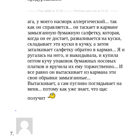
---------- Post added at 13:58 ---------- Previous post was at 13:55 ----------
ага, у моего насморк аллергический... так
как он справляется... он таскает в кармане
замызганную бумажную салфетку, которая,
когда он ее достает, разваливается на куски,
складывает эти куски в кучку, а затем
заталкивает салфетку обратно в карман... Я и
ругалась на него, и выкидывала, и купила
оптом кучу упаковок бумажных носовых
платков и вручила их ему торжественно... И
все равно он вытаскивает из кармана эти
свои обрывки замызганные...
Вытаскивает, а сам пугливо поглядывает на
меня... потому как уже знает, что щас
получит