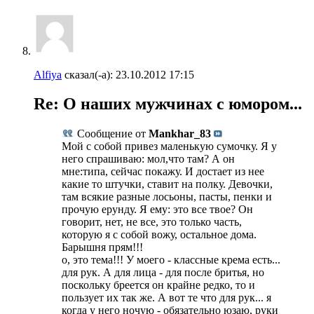
Alfiya
сказал(-а):
23.10.2012
17:15
Re: О наших мужчинах с юмором...
Сообщение от
Mankhar_83
Мой с собой привез маленькую сумочку. Я у
него спрашиваю: мол,что там? А он
мне:типа, сейчас покажу. И достает из нее
какие то штучки, ставит на полку. Девочки,
там всякие разные лосьоны, пасты, пенки и
прочую ерунду. Я ему: это все твое? Он
говорит, нет, не все, это только часть,
которую я с собой вожу, остальное дома.
Барышня прям!!!
о, это тема!!! У моего - классные крема есть...
для рук. А для лица - для после бритья, но
поскольку бреется он крайне редко, то и
пользует их так же. А вот те что для рук... я
когда у него ночую - обязательно юзаю, руки