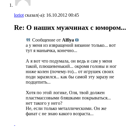
loriot
сказал(-а):
16.10.2012
00:45
Re: О наших мужчинах с юмором...
Сообщение от
Alfiya
а у меня из извращений вязание только... вот
тут я маньячка, конечно...
А я вот что подумала, он ведь и сам у меня
такой, плюшевенький... окромя головы и ног
ниже колен (почему-то)... от игрушек своих
поди заразился... как бы самой эту заразу не
подцепить...
Хотя по этой логике, Оля, твой должен
пластмассовыми бляшками покрываться...
нет такого у него?
Не, если только металлическими. Он же
фанат с не знаю какого возраста...