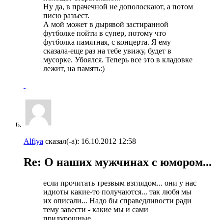
Ну да, в прачечной не дополоскают, а потом
писю разъест.
А мой может в дырявой застиранной
футболке пойти в супер, потому что
футболка памятная, с концерта. Я ему
сказала-еще раз на тебе увижу, будет в
мусорке. Убоялся. Теперь все это в кладовке
лежит, на память:)
Alfiya
сказал(-а):
16.10.2012
12:58
Re: О наших мужчинах с юмором...
если прочитать трезвым взглядом... они у нас
идиоты какие-то получаются... так любя мы
их описали... Надо бы справедливости ради
тему завести - какие мы и сами
придурошные...