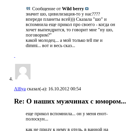
Сообщение от
Wild berry
значит шо, цивилизация-то у нас????
впереди планеты всей))) Сказала "шо" и
вспомнила еще прикол про своего - когда он
хочет выпендрится, то говорит мне "ну шо,
поговорим?"
какой молодец... а мой только tell me и
dimmi... вот и весь сказ...
Alfiya
сказал(-а):
16.10.2012
00:54
Re: О наших мужчинах с юмором...
еще прикол вспомнила... он у меня енот-
полоскун...
как не приду к нему в отель, в ванной на