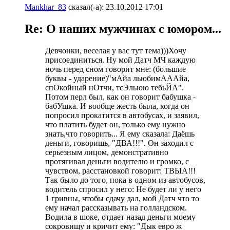
Mankhar_83
сказал(-а):
23.10.2012
17:01
Re: О наших мужчинах с юмором...
Девчонки, веселая у вас тут тема)))Хочу
присоединиться. Ну мой Датч МЧ каждую
ночь перед сном говорит мне: (большие
буквы - ударение)"мАйа льюбимАААйа,
спОкойный нОтчи, тсЭльюю тебьЙА".
Потом перл был, как он говорит бабушка -
бабУшка. И вообще жесть была, когда он
попросил прокатится в автобусах, и заявил,
что платить будет он, только ему нужно
знать,что говорить... Я ему сказала: Даёшь
деньги, говоришь, "ДВА!!!". Он заходил с
серьезным лицом, демонстративно
протягивал деньги водителю и громко, с
чувством, расстановкой говорит: ТВЫА!!!
Так было до того, пока в одном из автобусов,
водитель спросил у него: Не будет ли у него
1 гривны, чтобы сдачу дал, мой Датч что то
ему начал рассказывать на голландском.
Водила в шоке, отдает назад деньги моему
сокровищу и кричит ему: "Дык евро ж