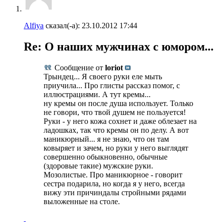
Alfiya
сказал(-а):
23.10.2012
17:44
Re: О наших мужчинах с юмором...
Сообщение от
loriot
Трындец... Я своего руки еле мыть
приучила... Про глисты рассказ помог, с
иллюстрациями. А тут кремы...
ну кремы он после душа использует. Только
не говори, что твой душем не пользуется!
Руки - у него кожа сохнет и даже облезает на
ладошках, так что кремы он по делу. А вот
маникюрный... я не знаю, что он там
ковыряет и зачем, но руки у него выглядят
совершенно обыкновенно, обычные
(здоровые такие) мужские руки.
Мозолистые. Про маникюрное - говорит
сестра подарила, но когда я у него, всегда
вижу эти причиндалы стройными рядами
выложенные на столе.