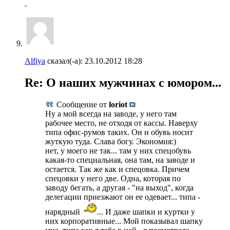
Alfiya
сказал(-а):
23.10.2012
18:28
Re: О наших мужчинах с юмором...
Сообщение от
loriot
Ну а мой всегда на заводе, у него там
рабочее место, не отходя от кассы. Наверху
типа офис-румов таких. Он и обувь носит
жуткую туда. Слава богу. Экономия:)
нет, у моего не так... там у них спецобувь
какая-то специальная, она там, на заводе и
остается. Так же как и спецовка. Причем
спецовки у него две. Одна, которая по
заводу бегать, а другая - "на выход", когда
делегации приезжают он ее одевает... типа -
нарядный
... И даже шапки и куртки у
них корпоративные... Мой показывал шапку