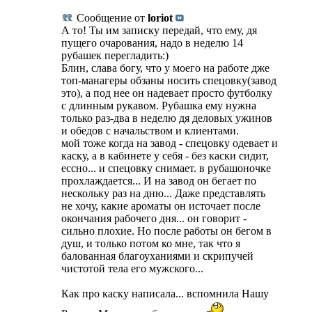
Сообщение от
loriot
А то! Ты им записку передай, что ему, дя
пущего очарования, надо в неделю 14
рубашек перегладить:)
Блин, слава богу, что у моего на работе дже
топ-манагеры обзаны носить спецовку(завод
это), а под нее он надевает просто футболку
с длинным рукавом. Рубашка ему нужна
только раз-два в неделю дя деловых ужинов
и обедов с начальством и клиентами.
мой тоже когда на завод - спецовку одевает и
каску, а в кабинете у себя - без каски сидит,
ессно... и спецовку снимает. в рубашоночке
прохлаждается... И на завод он бегает по
нескольку раз на дню... Даже представлять
не хочу, какие ароматы он источает после
окончания рабочего дня... он говорит -
сильно плохие. Но после работы он бегом в
душ, и только потом ко мне, так что я
балованная благоуханиями и скрипучей
чистотой тела его мужского...
Как про каску написала... вспомнила Нашу