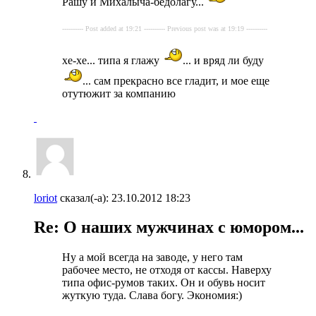
Рашу и Михалыча-бедолагу...
---------- Post added at 19:21 ---------- Previous post was at 19:19 ----------
хе-хе... типа я глажу
... и вряд ли буду
... сам прекрасно все гладит, и мое еще
отутюжит за компанию
loriot
сказал(-а):
23.10.2012
18:23
Re: О наших мужчинах с юмором...
Ну а мой всегда на заводе, у него там
рабочее место, не отходя от кассы. Наверху
типа офис-румов таких. Он и обувь носит
жуткую туда. Слава богу. Экономия:)