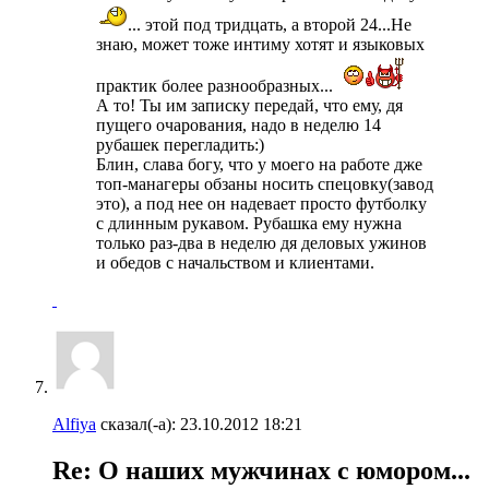
... этой под тридцать, а второй 24...Не
знаю, может тоже интиму хотят и языковых
практик более разнообразных...
А то! Ты им записку передай, что ему, дя
пущего очарования, надо в неделю 14
рубашек перегладить:)
Блин, слава богу, что у моего на работе дже
топ-манагеры обзаны носить спецовку(завод
это), а под нее он надевает просто футболку
с длинным рукавом. Рубашка ему нужна
только раз-два в неделю дя деловых ужинов
и обедов с начальством и клиентами.
Alfiya
сказал(-а):
23.10.2012
18:21
Re: О наших мужчинах с юмором...