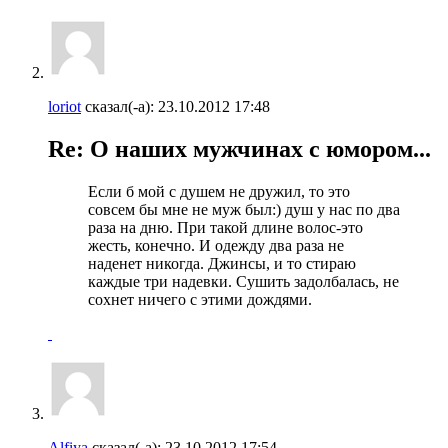
loriot
сказал(-а):
23.10.2012
17:48
Re: О наших мужчинах с юмором...
Если б мой с душем не дружил, то это
совсем бы мне не муж был:) душ у нас по два
раза на дню. При такой длине волос-это
жесть, конечно. И одежду два раза не
наденет никогда. Джинсы, и то стираю
каждые три надевки. Сушить задолбалась, не
сохнет ничего с этими дождями.
Alfiya
сказал(-а):
23.10.2012
17:54