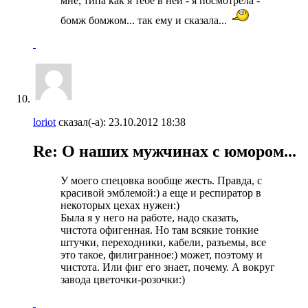
мне, типа как я тебе в ней - я посмотрела -
бомж бомжом... так ему и сказала...
loriot
сказал(-а):
23.10.2012
18:38
Re: О наших мужчинах с юмором...
У моего спецовка вообще жесть. Правда, с
красивой эмблемой:) а еще и респиратор в
некоторых цехах нужен:)
Была я у него на работе, надо сказать,
чистота офигенная. Но там всякие тонкие
штучки, переходники, кабели, разъемы, все
это такое, филигранное:) может, поэтому и
чистота. Или фиг его знает, почему. А вокруг
завода цветочки-розочки:)