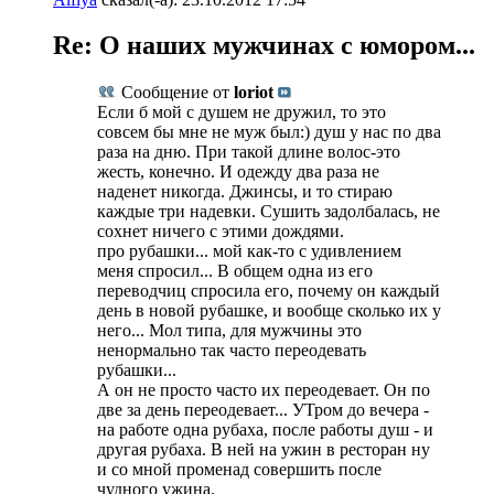
Re: О наших мужчинах с юмором...
Сообщение от
loriot
Если б мой с душем не дружил, то это
совсем бы мне не муж был:) душ у нас по два
раза на дню. При такой длине волос-это
жесть, конечно. И одежду два раза не
наденет никогда. Джинсы, и то стираю
каждые три надевки. Сушить задолбалась, не
сохнет ничего с этими дождями.
про рубашки... мой как-то с удивлением
меня спросил... В общем одна из его
переводчиц спросила его, почему он каждый
день в новой рубашке, и вообще сколько их у
него... Мол типа, для мужчины это
ненормально так часто переодевать
рубашки...
А он не просто часто их переодевает. Он по
две за день переодевает... УТром до вечера -
на работе одна рубаха, после работы душ - и
другая рубаха. В ней на ужин в ресторан ну
и со мной променад совершить после
чудного ужина.