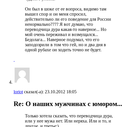
Он был в шоке от ее вопроса, видимо там
вышел спор и он меня спросил,
действительно ли его поведение для России
ненормально???? Я вот думаю, что
переводчица дура какая-то наверное... Но
мой очень переживал и возмущался...
Бедолага... Наверное подумал, что его
заподозрили в том что гей, но и два дня в
одной рубахе он ходить точно не будет.
loriot
сказал(-а):
23.10.2012
18:05
Re: О наших мужчинах с юмором...
Только хотела сказать, что переводчица дура,
или у нее мужа нет. Или неряха. Или и то, и
другое, и третье:)