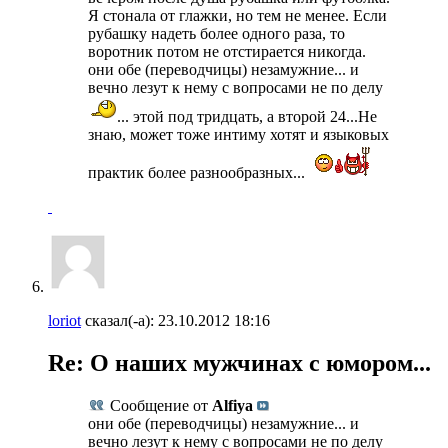
Я стонала от глажки, но тем не менее. Если
рубашку надеть более одного раза, то
воротник потом не отстирается никогда.
они обе (переводчицы) незамужние... и
вечно лезут к нему с вопросами не по делу
... этой под тридцать, а второй 24...Не
знаю, может тоже интиму хотят и языковых
практик более разнообразных...
loriot
сказал(-а):
23.10.2012
18:16
Re: О наших мужчинах с юмором...
Сообщение от
Alfiya
они обе (переводчицы) незамужние... и
вечно лезут к нему с вопросами не по делу