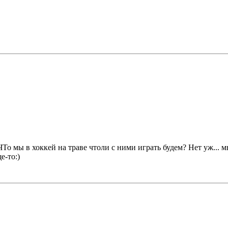
То мы в хоккей на траве чтоли с ними играть будем? Нет уж... м
е-то:)