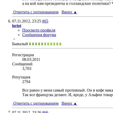
а на кой нам президенты и голландские политики? Ч
Ответить с цитированием
Вверх
▲
07.11.2012,
23:25
#65
loriot
Просмотр профиля
Сообщения форума
Бывалый
Регистрация
08.03.2011
Сообщений
3,703
Репутация
2794
Все равно у меня самый противный. Он в кофе мака
Так все французы делают. И, вроде, у Альфии товари
Ответить с цитированием
Вверх
▲
07.11.2012,
23:26
#66