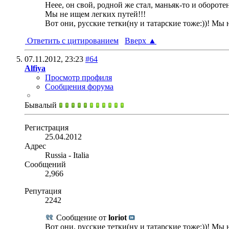
Неее, он свой, родной же стал, маньяк-то и оборотен
Мы не ищем легких путей!!!
Вот они, русские тетки(ну и татарские тоже:))! Мы
Ответить с цитированием
Вверх
▲
07.11.2012,
23:23
#64
Alfiya
Просмотр профиля
Сообщения форума
Бывалый
Регистрация
25.04.2012
Адрес
Russia - Italia
Сообщений
2,966
Репутация
2242
Сообщение от
loriot
Вот они, русские тетки(ну и татарские тоже:))! Мы