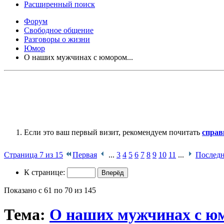
Расширенный поиск
Форум
Свободное общение
Разговоры о жизни
Юмор
О наших мужчинах с юмором...
Если это ваш первый визит, рекомендуем почитать
справ
Страница 7 из 15
Первая
...
3
4
5
6
7
8
9
10
11
...
Последн
К странице:
Показано с 61 по 70 из 145
Тема:
О наших мужчинах с юм