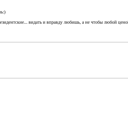
ь:)
президентские... видать и вправду любишь, а не чтобы любой ценой