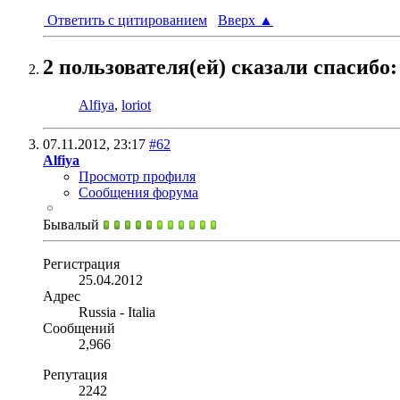
Ответить с цитированием
Вверх
▲
2 пользователя(ей) сказали cпасибо:
Alfiya
,
loriot
07.11.2012,
23:17
#62
Alfiya
Просмотр профиля
Сообщения форума
Бывалый
Регистрация
25.04.2012
Адрес
Russia - Italia
Сообщений
2,966
Репутация
2242