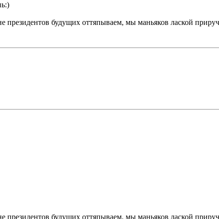
ь:)
 не президентов будущих оттяпываем, мы маньяков лаской прируч
 не президентов будущих оттяпываем, мы маньяков лаской прируч