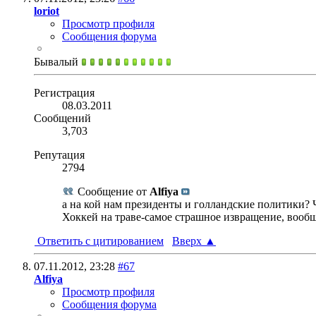
loriot
Просмотр профиля
Сообщения форума
Бывалый
Регистрация
08.03.2011
Сообщений
3,703
Репутация
2794
Сообщение от
Alfiya
а на кой нам президенты и голландские политики? Ч
Хоккей на траве-самое страшное извращение, вообщ
Ответить с цитированием
Вверх
▲
07.11.2012,
23:28
#67
Alfiya
Просмотр профиля
Сообщения форума