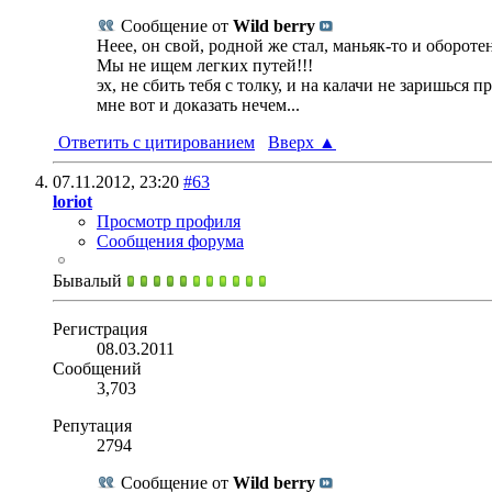
Сообщение от
Wild berry
Неее, он свой, родной же стал, маньяк-то и оборотен
Мы не ищем легких путей!!!
эх, не сбить тебя с толку, и на калачи не заришься 
мне вот и доказать нечем...
Ответить с цитированием
Вверх
▲
07.11.2012,
23:20
#63
loriot
Просмотр профиля
Сообщения форума
Бывалый
Регистрация
08.03.2011
Сообщений
3,703
Репутация
2794
Сообщение от
Wild berry