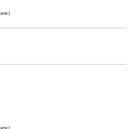
аем:)
аем:)