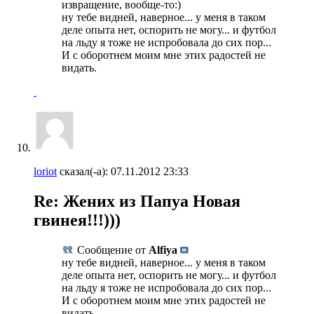
извращение, вообще-то:)
ну тебе видней, наверное... у меня в таком
деле опыта нет, оспорить не могу... и футбол
на льду я тоже не испробовала до сих пор...
И с оборотнем моим мне этих радостей не
видать.
loriot
сказал(-а):
07.11.2012
23:33
Re: Жених из Папуа Новая
гвинея!!!)))
Сообщение от
Alfiya
ну тебе видней, наверное... у меня в таком
деле опыта нет, оспорить не могу... и футбол
на льду я тоже не испробовала до сих пор...
И с оборотнем моим мне этих радостей не
видать.