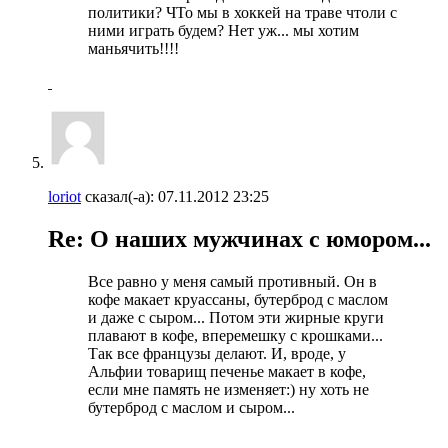
политики? ЧТо мы в хоккей на траве чтоли с
ними играть будем? Нет уж... мы хотим
маньячить!!!!
loriot
сказал(-а):
07.11.2012
23:25
Re: О наших мужчинах с юмором...
Все равно у меня самый противный. Он в
кофе макает круассаны, бутерброд с маслом
и даже с сыром... Потом эти жирные круги
плавают в кофе, вперемешку с крошками...
Так все французы делают. И, вроде, у
Альфии товарищ печенье макает в кофе,
если мне память не изменяет:) ну хоть не
бутерброд с маслом и сыром...