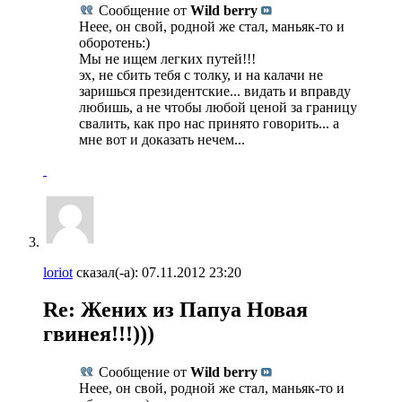
Сообщение от
Wild berry
Неее, он свой, родной же стал, маньяк-то и
оборотень:)
Мы не ищем легких путей!!!
эх, не сбить тебя с толку, и на калачи не
заришься президентские... видать и вправду
любишь, а не чтобы любой ценой за границу
свалить, как про нас принято говорить... а
мне вот и доказать нечем...
loriot
сказал(-а):
07.11.2012
23:20
Re: Жених из Папуа Новая
гвинея!!!)))
Сообщение от
Wild berry
Неее, он свой, родной же стал, маньяк-то и