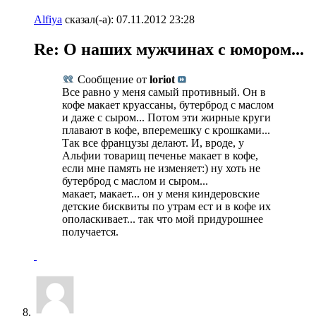
Alfiya
сказал(-а):
07.11.2012
23:28
Re: О наших мужчинах с юмором...
Сообщение от
loriot
Все равно у меня самый противный. Он в
кофе макает круассаны, бутерброд с маслом
и даже с сыром... Потом эти жирные круги
плавают в кофе, вперемешку с крошками...
Так все французы делают. И, вроде, у
Альфии товарищ печенье макает в кофе,
если мне память не изменяет:) ну хоть не
бутерброд с маслом и сыром...
макает, макает... он у меня киндеровские
детские бисквиты по утрам ест и в кофе их
ополаскивает... так что мой придурошнее
получается.