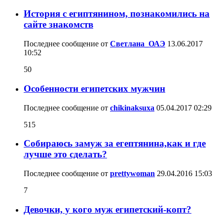
История с египтянином, познакомились на
сайте знакомств
Последнее сообщение от
Светлана_ОАЭ
13.06.2017
10:52
50
Особенности египетских мужчин
Последнее сообщение от
chikinaksuxa
05.04.2017
02:29
515
Собираюсь замуж за егептянина,как и где
лучше это сделать?
Последнее сообщение от
prettywoman
29.04.2016
15:03
7
Девочки, у кого муж египетский-копт?