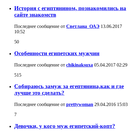
История с египтянином, познакомились на
сайте знакомств
Последнее сообщение от
Светлана_ОАЭ
13.06.2017
10:52
50
Особенности египетских мужчин
Последнее сообщение от
chikinaksuxa
05.04.2017
02:29
515
Собираюсь замуж за егептянина,как и где
лучше это сделать?
Последнее сообщение от
prettywoman
29.04.2016
15:03
7
Девочки, у кого муж египетский-копт?