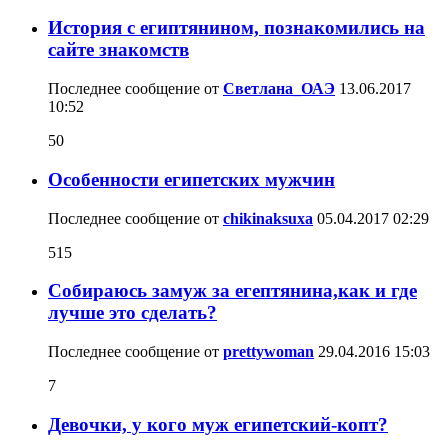
История с египтянином, познакомились на
сайте знакомств
Последнее сообщение от
Светлана_ОАЭ
13.06.2017
10:52
50
Особенности египетских мужчин
Последнее сообщение от
chikinaksuxa
05.04.2017
02:29
515
Собираюсь замуж за егептянина,как и где
лучше это сделать?
Последнее сообщение от
prettywoman
29.04.2016
15:03
7
Девочки, у кого муж египетский-копт?