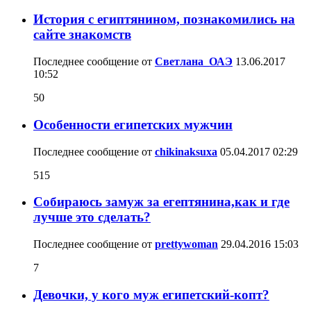
История с египтянином, познакомились на
сайте знакомств
Последнее сообщение от
Светлана_ОАЭ
13.06.2017
10:52
50
Особенности египетских мужчин
Последнее сообщение от
chikinaksuxa
05.04.2017
02:29
515
Собираюсь замуж за егептянина,как и где
лучше это сделать?
Последнее сообщение от
prettywoman
29.04.2016
15:03
7
Девочки, у кого муж египетский-копт?