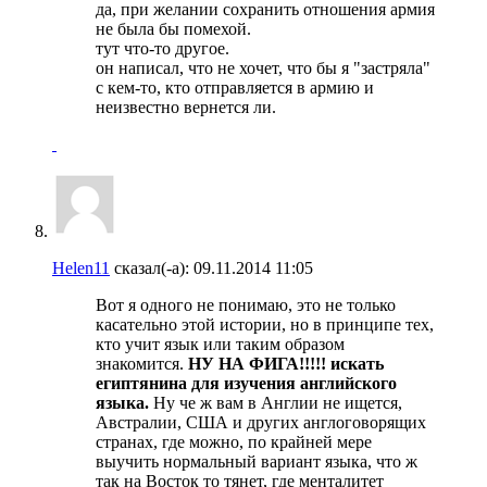
да, при желании сохранить отношения армия
не была бы помехой.
тут что-то другое.
он написал, что не хочет, что бы я "застряла"
с кем-то, кто отправляется в армию и
неизвестно вернется ли.
Helen11
сказал(-а):
09.11.2014
11:05
Вот я одного не понимаю, это не только
касательно этой истории, но в принципе тех,
кто учит язык или таким образом
знакомится.
НУ НА ФИГА!!!!! искать
египтянина для изучения английского
языка.
Ну че ж вам в Англии не ищется,
Австралии, США и других англоговорящих
странах, где можно, по крайней мере
выучить нормальный вариант языка, что ж
так на Восток то тянет, где менталитет