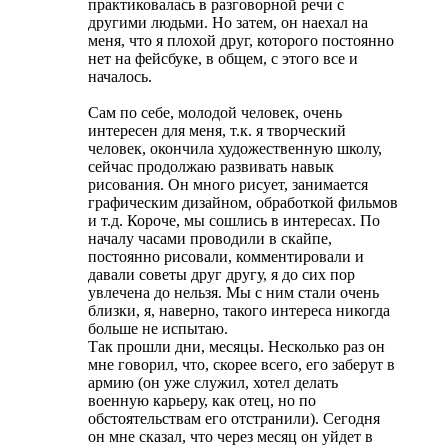
практиковалась в разговорной речи с
другими людьми. Но затем, он наехал на
меня, что я плохой друг, которого постоянно
нет на фейсбуке, в общем, с этого все и
началось.
Сам по себе, молодой человек, очень
интересен для меня, т.к. я творческий
человек, окончила художественную школу,
сейчас продолжаю развивать навык
рисования. Он много рисует, занимается
графическим дизайном, обработкой фильмов
и т.д. Короче, мы сошлись в интересах. По
началу часами проводили в скайпе,
постоянно рисовали, комментировали и
давали советы друг другу, я до сих пор
увлечена до нельзя. Мы с ним стали очень
близки, я, наверно, такого интереса никогда
больше не испытаю.
Так прошли дни, месяцы. Несколько раз он
мне говорил, что, скорее всего, его заберут в
армию (он уже служил, хотел делать
военную карьеру, как отец, но по
обстоятельствам его отстранили). Сегодня
он мне сказал, что через месяц он уйдет в