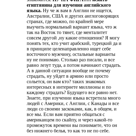
египтянина для изучения английского
языка.
Ну че ж вам в Англии не ищется,
Австралии, США и других англоговорящих
странах, где можно, по крайней мере
выучить нормальный вариант языка, что ж
так на Восток то тянет, где менталитет
совсем другой ,ну какие отношения? Я могу
понять тех, кто учит арабский, турецкий да и
в принципе целенаправленно ищет себе
восточного мужчину, остальные варианты
ну не понимаю. Столько раз писали, и все
равно лезут туда, а потом начинают страдать.
А в данной ситуации вообще не почему
страдать, ну уйдет в армию или просто
сольется, он вам кто? таких знакомых
интересных в интернете миллионы и по
каждому страдать? Будущего все равно нет.
Знаете, при изучении языка встретила много
людей с Америки, с Англии, с Канады и все
люди со своими заскоками, как, в общем, и
все мы. Если вам приятно общаться с
американцем по скайпу, и через какой-то
промежуток времени вы понимаете, что он
без нижнего белья, то как то не по себе.