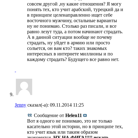
совсем другой ,ну какие отношения? Я могу
понять тех, кто учит арабский, турецкий да и
в принципе целенаправленно ищет себе
восточного мужчину, остальные варианты
ну не понимаю. Столько раз писали, и все
равно лезут туда, а потом начинают страдать.
А в данной ситуации вообще не почему
страдать, ну уйдет в армию или просто
сольется, он вам кто? таких знакомых
интересных в интернете миллионы и по
каждому страдать? Будущего все равно нет.
Jenny
сказал(-а):
09.11.2014
11:25
Сообщение от
Helen11
Вот я одного не понимаю, это не только
касательно этой истории, но в принципе тех,
кто учит язык или таким образом
знакомится.
НУ НА ФИГА!!!!! искать