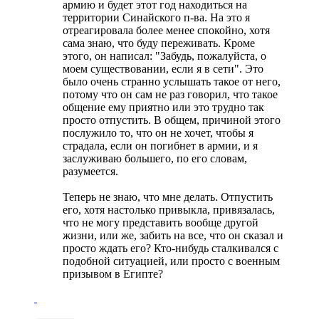
армию и будет этот год находиться на
территории Синайского п-ва. На это я
отреагировала более менее спокойно, хотя
сама знаю, что буду переживать. Кроме
этого, он написал: "Забудь, пожалуйста, о
моем существовании, если я в сети". Это
было очень странно услышать такое от него,
потому что он сам не раз говорил, что такое
общение ему приятно или это трудно так
просто отпустить. В общем, причиной этого
послужило то, что он не хочет, чтобы я
страдала, если он погибнет в армии, и я
заслуживаю большего, по его словам,
разумеется.
Теперь не знаю, что мне делать. Отпустить
его, хотя настолько привыкла, привязалась,
что не могу представить вообще другой
жизни, или же, забить на все, что он сказал и
просто ждать его? Кто-нибудь сталкивался с
подобной ситуацией, или просто с военным
призывом в Египте?