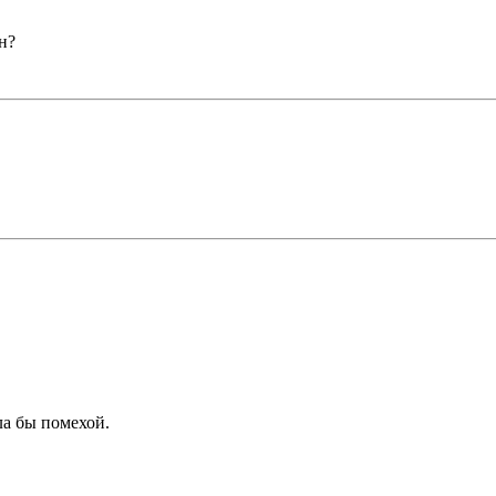
н?
ла бы помехой.