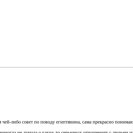
им чей-либо совет по поводу египтянина, сама прекрасно понима
никогда не думала о каких-то серьезных отношениях с людьми из