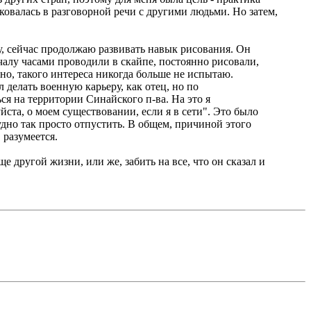
иковалась в разговорной речи с другими людьми. Но затем,
лу, сейчас продолжаю развивать навык рисования. Он
чалу часами проводили в скайпе, постоянно рисовали,
рно, такого интереса никогда больше не испытаю.
л делать военную карьеру, как отец, но по
ься на территории Синайского п-ва. На это я
уйста, о моем существовании, если я в сети". Это было
рудно так просто отпустить. В общем, причиной этого
 разумеется.
е другой жизни, или же, забить на все, что он сказал и