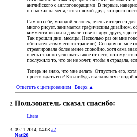
английского с англоговорящими. В первые, наверное
он наехал на меня, что я плохой друг, которого пост
Сам по себе, молодой человек, очень интересен для
много рисует, занимается графическим дизайном, об
комментировали и давали советы друг другу, я до си
Так прошли дни, месяцы. Несколько раз он мне говор
обстоятельствам его отстранили). Сегодня он мне ск
отреагировала более менее спокойно, хотя сама знаю
очень странно услышать такое от него, потому что 
послужило то, что он не хочет, чтобы я страдала, е
Теперь не знаю, что мне делать. Отпустить его, хот
просто ждать его? Кто-нибудь сталкивался с подоб
Ответить с цитированием
Вверх
▲
Пользователь сказал cпасибо:
Litera
09.11.2014,
04:08
#2
Nati28