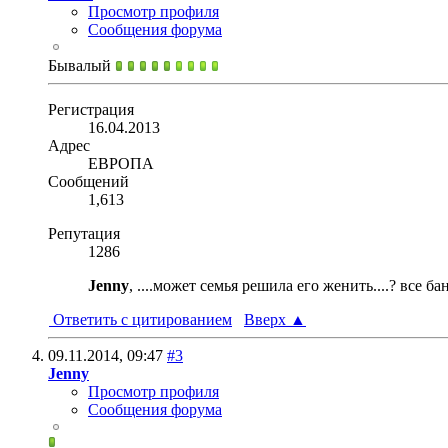
Просмотр профиля
Сообщения форума
Бывалый
Регистрация
16.04.2013
Адрес
ЕВРОПА
Сообщений
1,613
Репутация
1286
Jenny
, ....может семья решила его женить....? все бан
Ответить с цитированием
Вверх
▲
09.11.2014,
09:47
#3
Jenny
Просмотр профиля
Сообщения форума