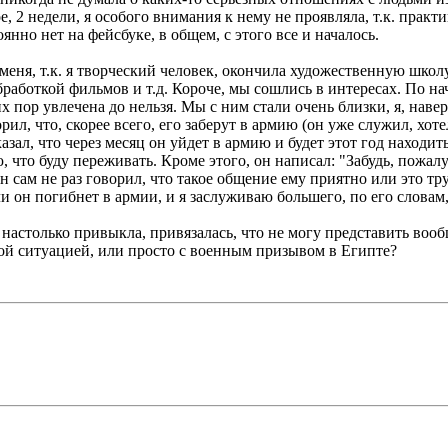
, 2 недели, я особого внимания к нему не проявляла, т.к. практ
оянно нет на фейсбуке, в общем, с этого все и началось.
 меня, т.к. я творческий человек, окончила художественную шко
работкой фильмов и т.д. Короче, мы сошлись в интересах. По на
х пор увлечена до нельзя. Мы с ним стали очень близки, я, наве
ил, что, скорее всего, его заберут в армию (он уже служил, хоте
азал, что через месяц он уйдет в армию и будет этот год находит
, что буду переживать. Кроме этого, он написал: "Забудь, пожал
он сам не раз говорил, что такое общение ему приятно или это т
сли он погибнет в армии, и я заслуживаю большего, по его словам,
я настолько привыкла, привязалась, что не могу представить вообщ
ной ситуацией, или просто с военным призывом в Египте?