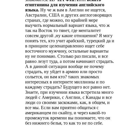
египтянина для изучения английского
языка.
Ну че ж вам в Англии не ищется,
Австралии, США и других англоговорящих
странах, где можно, по крайней мере
выучить нормальный вариант языка, что ж
так на Восток то тянет, где менталитет
совсем другой ,ну какие отношения? Я могу
понять тех, кто учит арабский, турецкий да и
в принципе целенаправленно ищет себе
восточного мужчину, остальные варианты
ну не понимаю. Столько раз писали, и все
равно лезут туда, а потом начинают страдать.
А в данной ситуации вообще не почему
страдать, ну уйдет в армию или просто
сольется, он вам кто? таких знакомых
интересных в интернете миллионы и по
каждому страдать? Будущего все равно нет.
Знаете, при изучении языка встретила много
людей с Америки, с Англии, с Канады и все
люди со своими заскоками, как, в общем, и
все мы. Если вам приятно общаться с
американцем по скайпу, и через какой-то
промежуток времени вы понимаете, что он
без нижнего белья, то как то не по себе.