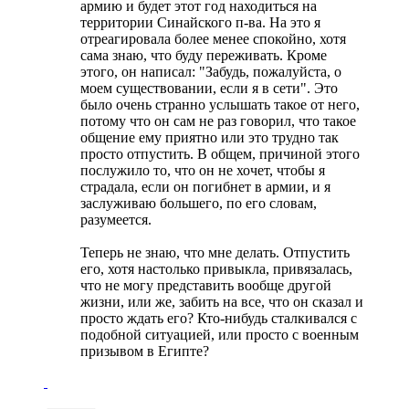
армию и будет этот год находиться на
территории Синайского п-ва. На это я
отреагировала более менее спокойно, хотя
сама знаю, что буду переживать. Кроме
этого, он написал: "Забудь, пожалуйста, о
моем существовании, если я в сети". Это
было очень странно услышать такое от него,
потому что он сам не раз говорил, что такое
общение ему приятно или это трудно так
просто отпустить. В общем, причиной этого
послужило то, что он не хочет, чтобы я
страдала, если он погибнет в армии, и я
заслуживаю большего, по его словам,
разумеется.
Теперь не знаю, что мне делать. Отпустить
его, хотя настолько привыкла, привязалась,
что не могу представить вообще другой
жизни, или же, забить на все, что он сказал и
просто ждать его? Кто-нибудь сталкивался с
подобной ситуацией, или просто с военным
призывом в Египте?