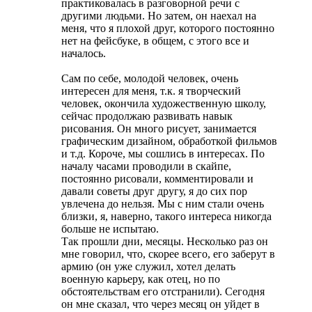
практиковалась в разговорной речи с
другими людьми. Но затем, он наехал на
меня, что я плохой друг, которого постоянно
нет на фейсбуке, в общем, с этого все и
началось.
Сам по себе, молодой человек, очень
интересен для меня, т.к. я творческий
человек, окончила художественную школу,
сейчас продолжаю развивать навык
рисования. Он много рисует, занимается
графическим дизайном, обработкой фильмов
и т.д. Короче, мы сошлись в интересах. По
началу часами проводили в скайпе,
постоянно рисовали, комментировали и
давали советы друг другу, я до сих пор
увлечена до нельзя. Мы с ним стали очень
близки, я, наверно, такого интереса никогда
больше не испытаю.
Так прошли дни, месяцы. Несколько раз он
мне говорил, что, скорее всего, его заберут в
армию (он уже служил, хотел делать
военную карьеру, как отец, но по
обстоятельствам его отстранили). Сегодня
он мне сказал, что через месяц он уйдет в