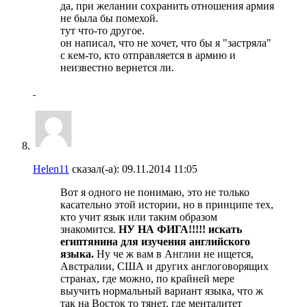
да, при желании сохранить отношения армия
не была бы помехой.
тут что-то другое.
он написал, что не хочет, что бы я "застряла"
с кем-то, кто отправляется в армию и
неизвестно вернется ли.
Helen11
сказал(-а):
09.11.2014
11:05
Вот я одного не понимаю, это не только
касательно этой истории, но в принципе тех,
кто учит язык или таким образом
знакомится.
НУ НА ФИГА!!!!! искать
египтянина для изучения английского
языка.
Ну че ж вам в Англии не ищется,
Австралии, США и других англоговорящих
странах, где можно, по крайней мере
выучить нормальный вариант языка, что ж
так на Восток то тянет, где менталитет