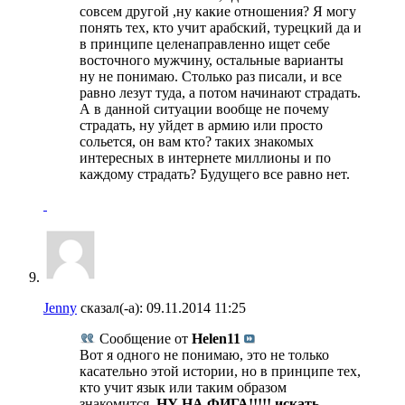
совсем другой ,ну какие отношения? Я могу
понять тех, кто учит арабский, турецкий да и
в принципе целенаправленно ищет себе
восточного мужчину, остальные варианты
ну не понимаю. Столько раз писали, и все
равно лезут туда, а потом начинают страдать.
А в данной ситуации вообще не почему
страдать, ну уйдет в армию или просто
сольется, он вам кто? таких знакомых
интересных в интернете миллионы и по
каждому страдать? Будущего все равно нет.
Jenny
сказал(-а):
09.11.2014
11:25
Сообщение от
Helen11
Вот я одного не понимаю, это не только
касательно этой истории, но в принципе тех,
кто учит язык или таким образом
знакомится.
НУ НА ФИГА!!!!! искать