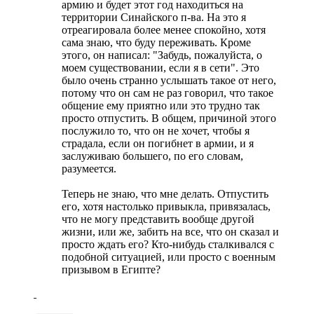
армию и будет этот год находиться на
территории Синайского п-ва. На это я
отреагировала более менее спокойно, хотя
сама знаю, что буду переживать. Кроме
этого, он написал: "Забудь, пожалуйста, о
моем существовании, если я в сети". Это
было очень странно услышать такое от него,
потому что он сам не раз говорил, что такое
общение ему приятно или это трудно так
просто отпустить. В общем, причиной этого
послужило то, что он не хочет, чтобы я
страдала, если он погибнет в армии, и я
заслуживаю большего, по его словам,
разумеется.
Теперь не знаю, что мне делать. Отпустить
его, хотя настолько привыкла, привязалась,
что не могу представить вообще другой
жизни, или же, забить на все, что он сказал и
просто ждать его? Кто-нибудь сталкивался с
подобной ситуацией, или просто с военным
призывом в Египте?