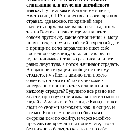
египтянина для изучения английского
языка.
Ну че ж вам в Англии не ищется,
Австралии, США и других англоговорящих
странах, где можно, по крайней мере
выучить нормальный вариант языка, что ж
так на Восток то тянет, где менталитет
совсем другой ,ну какие отношения? Я могу
понять тех, кто учит арабский, турецкий да и
в принципе целенаправленно ищет себе
восточного мужчину, остальные варианты
ну не понимаю. Столько раз писали, и все
равно лезут туда, а потом начинают страдать.
А в данной ситуации вообще не почему
страдать, ну уйдет в армию или просто
сольется, он вам кто? таких знакомых
интересных в интернете миллионы и по
каждому страдать? Будущего все равно нет.
Знаете, при изучении языка встретила много
людей с Америки, с Англии, с Канады и все
люди со своими заскоками, как, в общем, и
все мы. Если вам приятно общаться с
американцем по скайпу, и через какой-то
промежуток времени вы понимаете, что он
без нижнего белья, то как то не по себе.