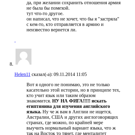
да, при желании сохранить отношения армия
не была бы помехой.
тут что-то другое.
он написал, что не хочет, что бы я "застряла"
с кем-то, кто отправляется в армию и
неизвестно вернется ли.
Helen11
сказал(-а):
09.11.2014
11:05
Вот я одного не понимаю, это не только
касательно этой истории, но в принципе тех,
кто учит язык или таким образом
знакомится.
НУ НА ФИГА!!!!! искать
египтянина для изучения английского
языка.
Ну че ж вам в Англии не ищется,
Австралии, США и других англоговорящих
странах, где можно, по крайней мере
выучить нормальный вариант языка, что ж
так на Восток то тянет, где менталитет