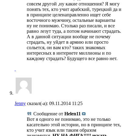
совсем другой ,ну какие отношения? Я могу
понять тех, кто учит арабский, турецкий да и
в принципе целенаправленно ищет себе
восточного мужчину, остальные варианты
ну не понимаю. Столько раз писали, и все
равно лезут туда, а потом начинают страдать.
А в данной ситуации вообще не почему
страдать, ну уйдет в армию или просто
сольется, он вам кто? таких знакомых
интересных в интернете миллионы и по
каждому страдать? Будущего все равно нет.
Jenny
сказал(-а):
09.11.2014
11:25
Сообщение от
Helen11
Вот я одного не понимаю, это не только
касательно этой истории, но в принципе тех,
кто учит язык или таким образом
знакомится.
НУ НА ФИГА!!!!! искать