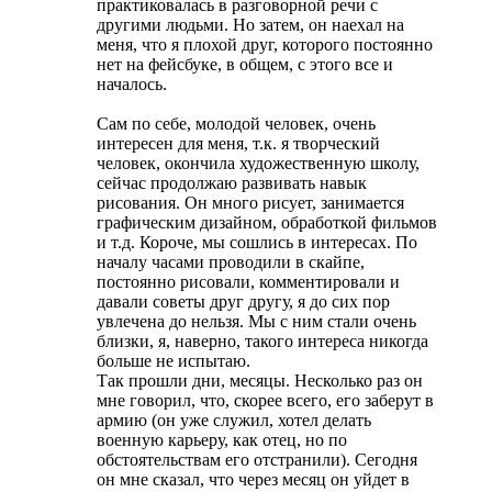
практиковалась в разговорной речи с
другими людьми. Но затем, он наехал на
меня, что я плохой друг, которого постоянно
нет на фейсбуке, в общем, с этого все и
началось.
Сам по себе, молодой человек, очень
интересен для меня, т.к. я творческий
человек, окончила художественную школу,
сейчас продолжаю развивать навык
рисования. Он много рисует, занимается
графическим дизайном, обработкой фильмов
и т.д. Короче, мы сошлись в интересах. По
началу часами проводили в скайпе,
постоянно рисовали, комментировали и
давали советы друг другу, я до сих пор
увлечена до нельзя. Мы с ним стали очень
близки, я, наверно, такого интереса никогда
больше не испытаю.
Так прошли дни, месяцы. Несколько раз он
мне говорил, что, скорее всего, его заберут в
армию (он уже служил, хотел делать
военную карьеру, как отец, но по
обстоятельствам его отстранили). Сегодня
он мне сказал, что через месяц он уйдет в