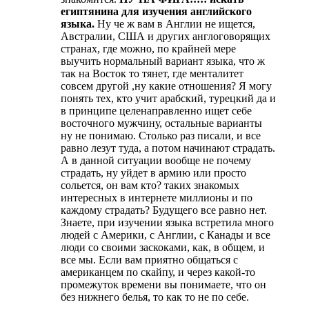
египтянина для изучения английского
языка.
Ну че ж вам в Англии не ищется,
Австралии, США и других англоговорящих
странах, где можно, по крайней мере
выучить нормальный вариант языка, что ж
так на Восток то тянет, где менталитет
совсем другой ,ну какие отношения? Я могу
понять тех, кто учит арабский, турецкий да и
в принципе целенаправленно ищет себе
восточного мужчину, остальные варианты
ну не понимаю. Столько раз писали, и все
равно лезут туда, а потом начинают страдать.
А в данной ситуации вообще не почему
страдать, ну уйдет в армию или просто
сольется, он вам кто? таких знакомых
интересных в интернете миллионы и по
каждому страдать? Будущего все равно нет.
Знаете, при изучении языка встретила много
людей с Америки, с Англии, с Канады и все
люди со своими заскоками, как, в общем, и
все мы. Если вам приятно общаться с
американцем по скайпу, и через какой-то
промежуток времени вы понимаете, что он
без нижнего белья, то как то не по себе.