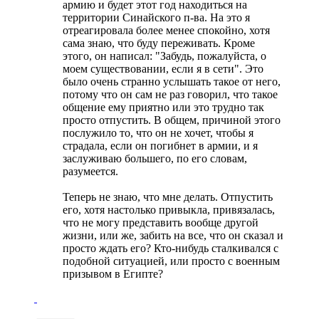
армию и будет этот год находиться на
территории Синайского п-ва. На это я
отреагировала более менее спокойно, хотя
сама знаю, что буду переживать. Кроме
этого, он написал: "Забудь, пожалуйста, о
моем существовании, если я в сети". Это
было очень странно услышать такое от него,
потому что он сам не раз говорил, что такое
общение ему приятно или это трудно так
просто отпустить. В общем, причиной этого
послужило то, что он не хочет, чтобы я
страдала, если он погибнет в армии, и я
заслуживаю большего, по его словам,
разумеется.
Теперь не знаю, что мне делать. Отпустить
его, хотя настолько привыкла, привязалась,
что не могу представить вообще другой
жизни, или же, забить на все, что он сказал и
просто ждать его? Кто-нибудь сталкивался с
подобной ситуацией, или просто с военным
призывом в Египте?