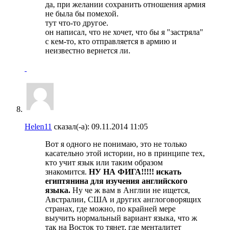
да, при желании сохранить отношения армия
не была бы помехой.
тут что-то другое.
он написал, что не хочет, что бы я "застряла"
с кем-то, кто отправляется в армию и
неизвестно вернется ли.
Helen11
сказал(-а):
09.11.2014
11:05
Вот я одного не понимаю, это не только
касательно этой истории, но в принципе тех,
кто учит язык или таким образом
знакомится.
НУ НА ФИГА!!!!! искать
египтянина для изучения английского
языка.
Ну че ж вам в Англии не ищется,
Австралии, США и других англоговорящих
странах, где можно, по крайней мере
выучить нормальный вариант языка, что ж
так на Восток то тянет, где менталитет