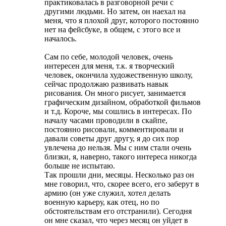
практиковалась в разговорной речи с
другими людьми. Но затем, он наехал на
меня, что я плохой друг, которого постоянно
нет на фейсбуке, в общем, с этого все и
началось.
Сам по себе, молодой человек, очень
интересен для меня, т.к. я творческий
человек, окончила художественную школу,
сейчас продолжаю развивать навык
рисования. Он много рисует, занимается
графическим дизайном, обработкой фильмов
и т.д. Короче, мы сошлись в интересах. По
началу часами проводили в скайпе,
постоянно рисовали, комментировали и
давали советы друг другу, я до сих пор
увлечена до нельзя. Мы с ним стали очень
близки, я, наверно, такого интереса никогда
больше не испытаю.
Так прошли дни, месяцы. Несколько раз он
мне говорил, что, скорее всего, его заберут в
армию (он уже служил, хотел делать
военную карьеру, как отец, но по
обстоятельствам его отстранили). Сегодня
он мне сказал, что через месяц он уйдет в