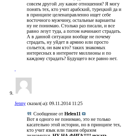
совсем другой ,ну какие отношения? Я могу
понять тех, кто учит арабский, турецкий да и
в принципе целенаправленно ищет себе
восточного мужчину, остальные варианты
ну не понимаю. Столько раз писали, и все
равно лезут туда, а потом начинают страдать.
А в данной ситуации вообще не почему
страдать, ну уйдет в армию или просто
сольется, он вам кто? таких знакомых
интересных в интернете миллионы и по
каждому страдать? Будущего все равно нет.
Jenny
сказал(-а):
09.11.2014
11:25
Сообщение от
Helen11
Вот я одного не понимаю, это не только
касательно этой истории, но в принципе тех,
кто учит язык или таким образом
знакомится.
НУ НА ФИГА!!!!! искать