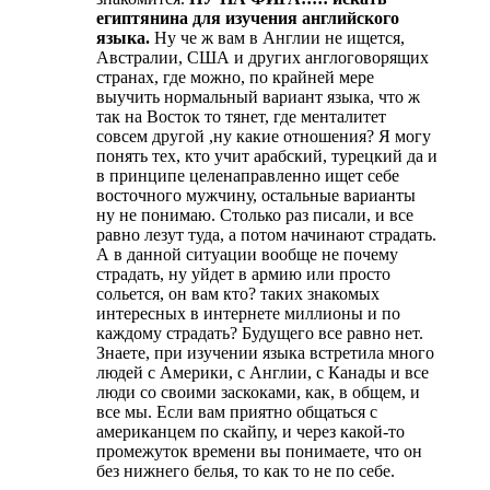
египтянина для изучения английского
языка.
Ну че ж вам в Англии не ищется,
Австралии, США и других англоговорящих
странах, где можно, по крайней мере
выучить нормальный вариант языка, что ж
так на Восток то тянет, где менталитет
совсем другой ,ну какие отношения? Я могу
понять тех, кто учит арабский, турецкий да и
в принципе целенаправленно ищет себе
восточного мужчину, остальные варианты
ну не понимаю. Столько раз писали, и все
равно лезут туда, а потом начинают страдать.
А в данной ситуации вообще не почему
страдать, ну уйдет в армию или просто
сольется, он вам кто? таких знакомых
интересных в интернете миллионы и по
каждому страдать? Будущего все равно нет.
Знаете, при изучении языка встретила много
людей с Америки, с Англии, с Канады и все
люди со своими заскоками, как, в общем, и
все мы. Если вам приятно общаться с
американцем по скайпу, и через какой-то
промежуток времени вы понимаете, что он
без нижнего белья, то как то не по себе.