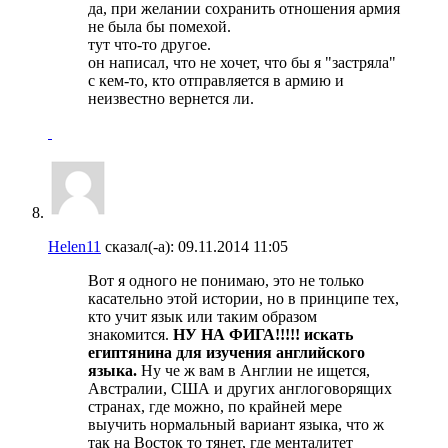
да, при желании сохранить отношения армия
не была бы помехой.
тут что-то другое.
он написал, что не хочет, что бы я "застряла"
с кем-то, кто отправляется в армию и
неизвестно вернется ли.
Helen11
сказал(-а):
09.11.2014
11:05
Вот я одного не понимаю, это не только
касательно этой истории, но в принципе тех,
кто учит язык или таким образом
знакомится.
НУ НА ФИГА!!!!! искать
египтянина для изучения английского
языка.
Ну че ж вам в Англии не ищется,
Австралии, США и других англоговорящих
странах, где можно, по крайней мере
выучить нормальный вариант языка, что ж
так на Восток то тянет, где менталитет