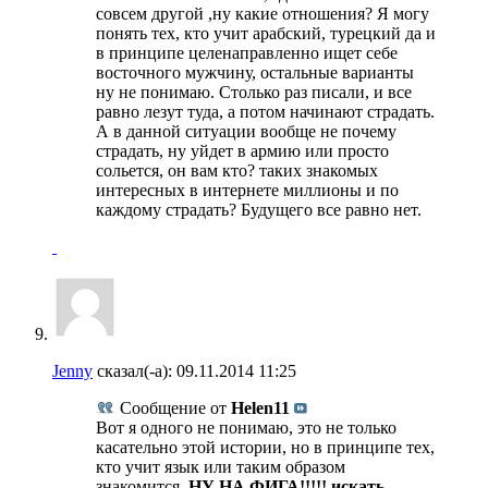
совсем другой ,ну какие отношения? Я могу
понять тех, кто учит арабский, турецкий да и
в принципе целенаправленно ищет себе
восточного мужчину, остальные варианты
ну не понимаю. Столько раз писали, и все
равно лезут туда, а потом начинают страдать.
А в данной ситуации вообще не почему
страдать, ну уйдет в армию или просто
сольется, он вам кто? таких знакомых
интересных в интернете миллионы и по
каждому страдать? Будущего все равно нет.
Jenny
сказал(-а):
09.11.2014
11:25
Сообщение от
Helen11
Вот я одного не понимаю, это не только
касательно этой истории, но в принципе тех,
кто учит язык или таким образом
знакомится.
НУ НА ФИГА!!!!! искать