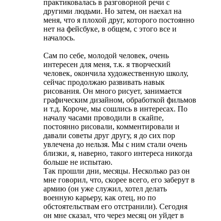
практиковалась в разговорной речи с
другими людьми. Но затем, он наехал на
меня, что я плохой друг, которого постоянно
нет на фейсбуке, в общем, с этого все и
началось.
Сам по себе, молодой человек, очень
интересен для меня, т.к. я творческий
человек, окончила художественную школу,
сейчас продолжаю развивать навык
рисования. Он много рисует, занимается
графическим дизайном, обработкой фильмов
и т.д. Короче, мы сошлись в интересах. По
началу часами проводили в скайпе,
постоянно рисовали, комментировали и
давали советы друг другу, я до сих пор
увлечена до нельзя. Мы с ним стали очень
близки, я, наверно, такого интереса никогда
больше не испытаю.
Так прошли дни, месяцы. Несколько раз он
мне говорил, что, скорее всего, его заберут в
армию (он уже служил, хотел делать
военную карьеру, как отец, но по
обстоятельствам его отстранили). Сегодня
он мне сказал, что через месяц он уйдет в