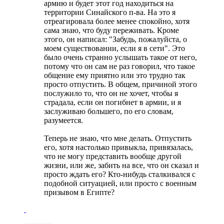
армию и будет этот год находиться на
территории Синайского п-ва. На это я
отреагировала более менее спокойно, хотя
сама знаю, что буду переживать. Кроме
этого, он написал: "Забудь, пожалуйста, о
моем существовании, если я в сети". Это
было очень странно услышать такое от него,
потому что он сам не раз говорил, что такое
общение ему приятно или это трудно так
просто отпустить. В общем, причиной этого
послужило то, что он не хочет, чтобы я
страдала, если он погибнет в армии, и я
заслуживаю большего, по его словам,
разумеется.
Теперь не знаю, что мне делать. Отпустить
его, хотя настолько привыкла, привязалась,
что не могу представить вообще другой
жизни, или же, забить на все, что он сказал и
просто ждать его? Кто-нибудь сталкивался с
подобной ситуацией, или просто с военным
призывом в Египте?