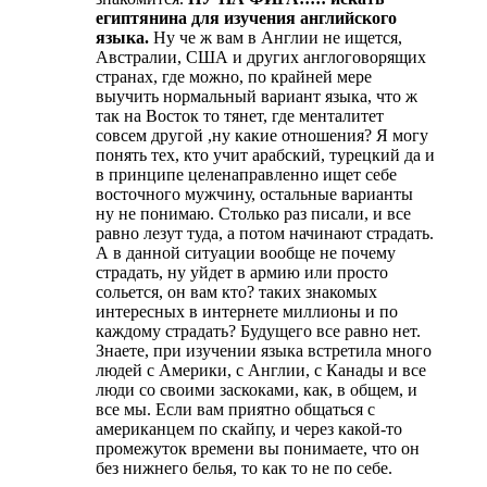
египтянина для изучения английского
языка.
Ну че ж вам в Англии не ищется,
Австралии, США и других англоговорящих
странах, где можно, по крайней мере
выучить нормальный вариант языка, что ж
так на Восток то тянет, где менталитет
совсем другой ,ну какие отношения? Я могу
понять тех, кто учит арабский, турецкий да и
в принципе целенаправленно ищет себе
восточного мужчину, остальные варианты
ну не понимаю. Столько раз писали, и все
равно лезут туда, а потом начинают страдать.
А в данной ситуации вообще не почему
страдать, ну уйдет в армию или просто
сольется, он вам кто? таких знакомых
интересных в интернете миллионы и по
каждому страдать? Будущего все равно нет.
Знаете, при изучении языка встретила много
людей с Америки, с Англии, с Канады и все
люди со своими заскоками, как, в общем, и
все мы. Если вам приятно общаться с
американцем по скайпу, и через какой-то
промежуток времени вы понимаете, что он
без нижнего белья, то как то не по себе.