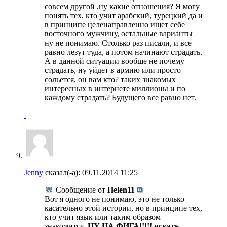
совсем другой ,ну какие отношения? Я могу
понять тех, кто учит арабский, турецкий да и
в принципе целенаправленно ищет себе
восточного мужчину, остальные варианты
ну не понимаю. Столько раз писали, и все
равно лезут туда, а потом начинают страдать.
А в данной ситуации вообще не почему
страдать, ну уйдет в армию или просто
сольется, он вам кто? таких знакомых
интересных в интернете миллионы и по
каждому страдать? Будущего все равно нет.
Jenny
сказал(-а):
09.11.2014
11:25
Сообщение от
Helen11
Вот я одного не понимаю, это не только
касательно этой истории, но в принципе тех,
кто учит язык или таким образом
знакомится.
НУ НА ФИГА!!!!! искать