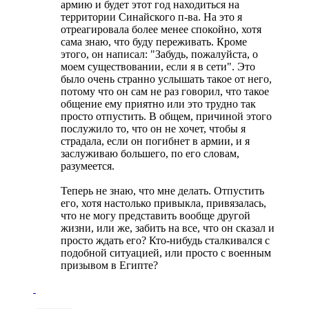
армию и будет этот год находиться на
территории Синайского п-ва. На это я
отреагировала более менее спокойно, хотя
сама знаю, что буду переживать. Кроме
этого, он написал: "Забудь, пожалуйста, о
моем существовании, если я в сети". Это
было очень странно услышать такое от него,
потому что он сам не раз говорил, что такое
общение ему приятно или это трудно так
просто отпустить. В общем, причиной этого
послужило то, что он не хочет, чтобы я
страдала, если он погибнет в армии, и я
заслуживаю большего, по его словам,
разумеется.
Теперь не знаю, что мне делать. Отпустить
его, хотя настолько привыкла, привязалась,
что не могу представить вообще другой
жизни, или же, забить на все, что он сказал и
просто ждать его? Кто-нибудь сталкивался с
подобной ситуацией, или просто с военным
призывом в Египте?