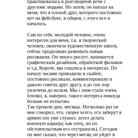
практиковалась в разговорной речи с
другими людьми. Но затем, он наехал на
меня, что я плохой друг, которого постоянно
нет на фейсбуке, в общем, с этого все и
началось.
Сам по себе, молодой человек, очень
интересен для меня, т.к. я творческий
человек, окончила художественную школу,
сейчас продолжаю развивать навык
рисования. Он много рисует, занимается
графическим дизайном, обработкой фильмов
и т.д. Короче, мы сошлись в интересах. По
началу часами проводили в скайпе,
постоянно рисовали, комментировали и
давали советы друг другу, я до сих пор
увлечена до нельзя. Мы с ним стали очень
близки, я, наверно, такого интереса никогда
больше не испытаю.
Так прошли дни, месяцы. Несколько раз он
мне говорил, что, скорее всего, его заберут в
армию (он уже служил, хотел делать
военную карьеру, как отец, но по
обстоятельствам его отстранили). Сегодня
он мне сказал, что через месяц он уйдет в