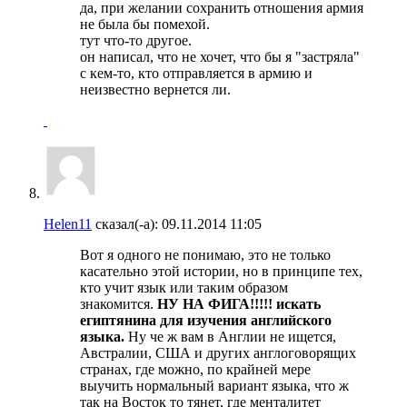
да, при желании сохранить отношения армия
не была бы помехой.
тут что-то другое.
он написал, что не хочет, что бы я "застряла"
с кем-то, кто отправляется в армию и
неизвестно вернется ли.
Helen11
сказал(-а):
09.11.2014
11:05
Вот я одного не понимаю, это не только
касательно этой истории, но в принципе тех,
кто учит язык или таким образом
знакомится.
НУ НА ФИГА!!!!! искать
египтянина для изучения английского
языка.
Ну че ж вам в Англии не ищется,
Австралии, США и других англоговорящих
странах, где можно, по крайней мере
выучить нормальный вариант языка, что ж
так на Восток то тянет, где менталитет