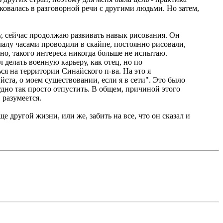
иковалась в разговорной речи с другими людьми. Но затем,
лу, сейчас продолжаю развивать навык рисования. Он
чалу часами проводили в скайпе, постоянно рисовали,
рно, такого интереса никогда больше не испытаю.
л делать военную карьеру, как отец, но по
ься на территории Синайского п-ва. На это я
уйста, о моем существовании, если я в сети". Это было
рудно так просто отпустить. В общем, причиной этого
 разумеется.
е другой жизни, или же, забить на все, что он сказал и