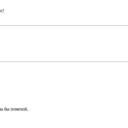
н?
ла бы помехой.