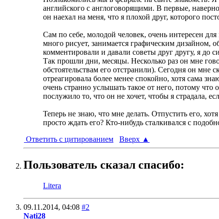
английского с англоговорящими. В первые, наверное
он наехал на меня, что я плохой друг, которого пост
Сам по себе, молодой человек, очень интересен для
много рисует, занимается графическим дизайном, об
комментировали и давали советы друг другу, я до си
Так прошли дни, месяцы. Несколько раз он мне говор
обстоятельствам его отстранили). Сегодня он мне ск
отреагировала более менее спокойно, хотя сама знаю
очень странно услышать такое от него, потому что 
послужило то, что он не хочет, чтобы я страдала, е
Теперь не знаю, что мне делать. Отпустить его, хот
просто ждать его? Кто-нибудь сталкивался с подоб
Ответить с цитированием
Вверх
▲
Пользователь сказал cпасибо:
Litera
09.11.2014,
04:08
#2
Nati28