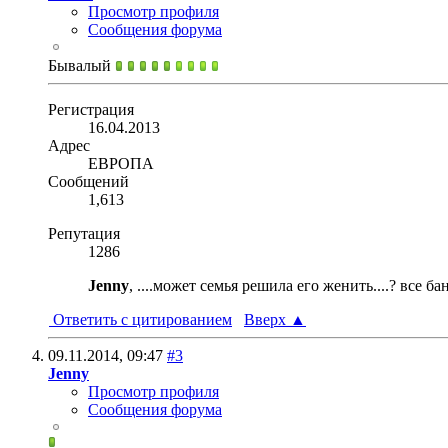
Просмотр профиля
Сообщения форума
Бывалый
Регистрация
16.04.2013
Адрес
ЕВРОПА
Сообщений
1,613
Репутация
1286
Jenny
, ....может семья решила его женить....? все бан
Ответить с цитированием
Вверх
▲
09.11.2014,
09:47
#3
Jenny
Просмотр профиля
Сообщения форума