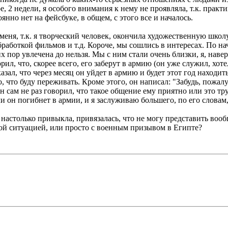
, 2 недели, я особого внимания к нему не проявляла, т.к. практ
оянно нет на фейсбуке, в общем, с этого все и началось.
 меня, т.к. я творческий человек, окончила художественную шко
работкой фильмов и т.д. Короче, мы сошлись в интересах. По на
х пор увлечена до нельзя. Мы с ним стали очень близки, я, наве
ил, что, скорее всего, его заберут в армию (он уже служил, хоте
азал, что через месяц он уйдет в армию и будет этот год находит
, что буду переживать. Кроме этого, он написал: "Забудь, пожал
он сам не раз говорил, что такое общение ему приятно или это т
сли он погибнет в армии, и я заслуживаю большего, по его словам,
я настолько привыкла, привязалась, что не могу представить вообщ
ной ситуацией, или просто с военным призывом в Египте?