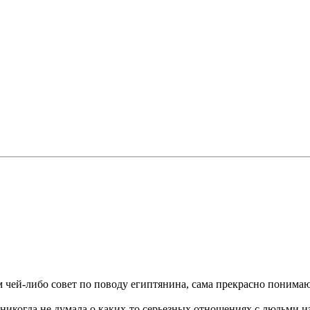
им чей-либо совет по поводу египтянина, сама прекрасно понима
никогда не думала о каких-то серьезных отношениях с людьми из