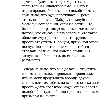
армию и будет этот год находиться на
территории Синайского п-ва. На это я
отреагировала более менее спокойно, хотя
сама знаю, что буду переживать. Кроме
этого, он написал: "Забудь, пожалуйста, о
моем существовании, если я в сети". Это
было очень странно услышать такое от него,
потому что он сам не раз говорил, что такое
общение ему приятно или это трудно так
просто отпустить. В общем, причиной этого
послужило то, что он не хочет, чтобы я
страдала, если он погибнет в армии, и я
заслуживаю большего, по его словам,
разумеется.
Теперь не знаю, что мне делать. Отпустить
его, хотя настолько привыкла, привязалась,
что не могу представить вообще другой
жизни, или же, забить на все, что он сказал и
просто ждать его? Кто-нибудь сталкивался с
подобной ситуацией, или просто с военным
призывом в Египте?