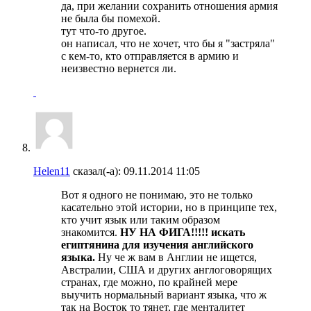
да, при желании сохранить отношения армия
не была бы помехой.
тут что-то другое.
он написал, что не хочет, что бы я "застряла"
с кем-то, кто отправляется в армию и
неизвестно вернется ли.
Helen11
сказал(-а):
09.11.2014
11:05
Вот я одного не понимаю, это не только
касательно этой истории, но в принципе тех,
кто учит язык или таким образом
знакомится.
НУ НА ФИГА!!!!! искать
египтянина для изучения английского
языка.
Ну че ж вам в Англии не ищется,
Австралии, США и других англоговорящих
странах, где можно, по крайней мере
выучить нормальный вариант языка, что ж
так на Восток то тянет, где менталитет