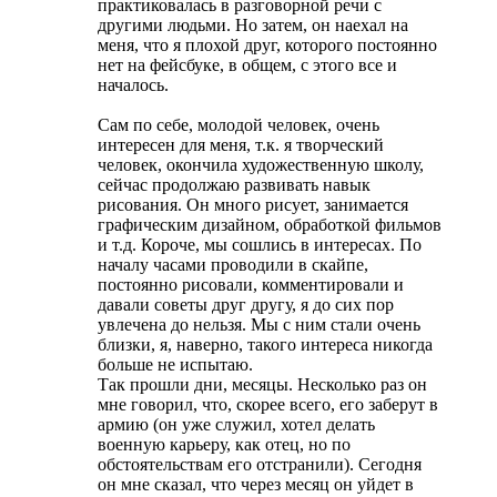
практиковалась в разговорной речи с
другими людьми. Но затем, он наехал на
меня, что я плохой друг, которого постоянно
нет на фейсбуке, в общем, с этого все и
началось.
Сам по себе, молодой человек, очень
интересен для меня, т.к. я творческий
человек, окончила художественную школу,
сейчас продолжаю развивать навык
рисования. Он много рисует, занимается
графическим дизайном, обработкой фильмов
и т.д. Короче, мы сошлись в интересах. По
началу часами проводили в скайпе,
постоянно рисовали, комментировали и
давали советы друг другу, я до сих пор
увлечена до нельзя. Мы с ним стали очень
близки, я, наверно, такого интереса никогда
больше не испытаю.
Так прошли дни, месяцы. Несколько раз он
мне говорил, что, скорее всего, его заберут в
армию (он уже служил, хотел делать
военную карьеру, как отец, но по
обстоятельствам его отстранили). Сегодня
он мне сказал, что через месяц он уйдет в