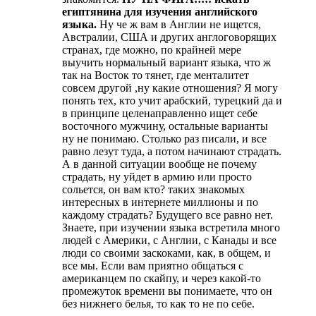
египтянина для изучения английского
языка.
Ну че ж вам в Англии не ищется,
Австралии, США и других англоговорящих
странах, где можно, по крайней мере
выучить нормальный вариант языка, что ж
так на Восток то тянет, где менталитет
совсем другой ,ну какие отношения? Я могу
понять тех, кто учит арабский, турецкий да и
в принципе целенаправленно ищет себе
восточного мужчину, остальные варианты
ну не понимаю. Столько раз писали, и все
равно лезут туда, а потом начинают страдать.
А в данной ситуации вообще не почему
страдать, ну уйдет в армию или просто
сольется, он вам кто? таких знакомых
интересных в интернете миллионы и по
каждому страдать? Будущего все равно нет.
Знаете, при изучении языка встретила много
людей с Америки, с Англии, с Канады и все
люди со своими заскоками, как, в общем, и
все мы. Если вам приятно общаться с
американцем по скайпу, и через какой-то
промежуток времени вы понимаете, что он
без нижнего белья, то как то не по себе.