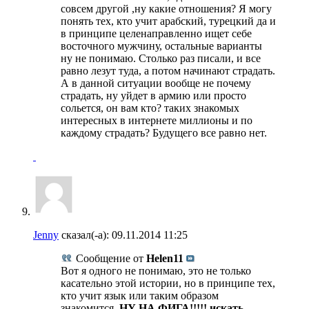
совсем другой ,ну какие отношения? Я могу
понять тех, кто учит арабский, турецкий да и
в принципе целенаправленно ищет себе
восточного мужчину, остальные варианты
ну не понимаю. Столько раз писали, и все
равно лезут туда, а потом начинают страдать.
А в данной ситуации вообще не почему
страдать, ну уйдет в армию или просто
сольется, он вам кто? таких знакомых
интересных в интернете миллионы и по
каждому страдать? Будущего все равно нет.
Jenny
сказал(-а):
09.11.2014
11:25
Сообщение от
Helen11
Вот я одного не понимаю, это не только
касательно этой истории, но в принципе тех,
кто учит язык или таким образом
знакомится.
НУ НА ФИГА!!!!! искать