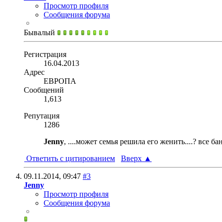
Просмотр профиля
Сообщения форума
Бывалый
Регистрация
16.04.2013
Адрес
ЕВРОПА
Сообщений
1,613
Репутация
1286
Jenny
, ....может семья решила его женить....? все бан
Ответить с цитированием
Вверх
▲
09.11.2014,
09:47
#3
Jenny
Просмотр профиля
Сообщения форума