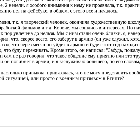
, 2 недели, я особого внимания к нему не проявляла, т.к. практ
оянно нет на фейсбуке, в общем, с этого все и началось.
 меня, т.к. я творческий человек, окончила художественную шко
работкой фильмов и т.д. Короче, мы сошлись в интересах. По на
х пор увлечена до нельзя. Мы с ним стали очень близки, я, наве
ил, что, скорее всего, его заберут в армию (он уже служил, хоте
азал, что через месяц он уйдет в армию и будет этот год находит
, что буду переживать. Кроме этого, он написал: "Забудь, пожал
он сам не раз говорил, что такое общение ему приятно или это т
сли он погибнет в армии, и я заслуживаю большего, по его словам,
я настолько привыкла, привязалась, что не могу представить вообщ
ной ситуацией, или просто с военным призывом в Египте?