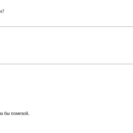
н?
ла бы помехой.