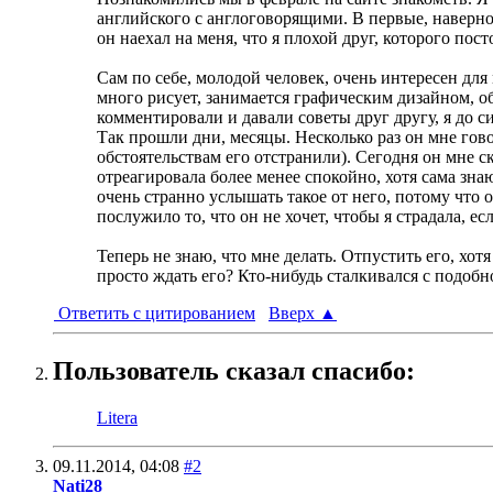
английского с англоговорящими. В первые, наверное
он наехал на меня, что я плохой друг, которого пост
Сам по себе, молодой человек, очень интересен для
много рисует, занимается графическим дизайном, об
комментировали и давали советы друг другу, я до си
Так прошли дни, месяцы. Несколько раз он мне говор
обстоятельствам его отстранили). Сегодня он мне ск
отреагировала более менее спокойно, хотя сама знаю
очень странно услышать такое от него, потому что 
послужило то, что он не хочет, чтобы я страдала, е
Теперь не знаю, что мне делать. Отпустить его, хот
просто ждать его? Кто-нибудь сталкивался с подоб
Ответить с цитированием
Вверх
▲
Пользователь сказал cпасибо:
Litera
09.11.2014,
04:08
#2
Nati28