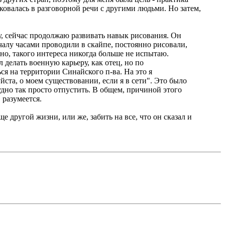
иковалась в разговорной речи с другими людьми. Но затем,
лу, сейчас продолжаю развивать навык рисования. Он
чалу часами проводили в скайпе, постоянно рисовали,
рно, такого интереса никогда больше не испытаю.
л делать военную карьеру, как отец, но по
ься на территории Синайского п-ва. На это я
уйста, о моем существовании, если я в сети". Это было
рудно так просто отпустить. В общем, причиной этого
 разумеется.
е другой жизни, или же, забить на все, что он сказал и