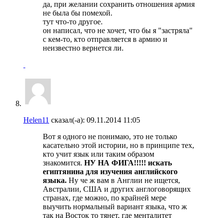
да, при желании сохранить отношения армия
не была бы помехой.
тут что-то другое.
он написал, что не хочет, что бы я "застряла"
с кем-то, кто отправляется в армию и
неизвестно вернется ли.
Helen11
сказал(-а):
09.11.2014
11:05
Вот я одного не понимаю, это не только
касательно этой истории, но в принципе тех,
кто учит язык или таким образом
знакомится.
НУ НА ФИГА!!!!! искать
египтянина для изучения английского
языка.
Ну че ж вам в Англии не ищется,
Австралии, США и других англоговорящих
странах, где можно, по крайней мере
выучить нормальный вариант языка, что ж
так на Восток то тянет, где менталитет