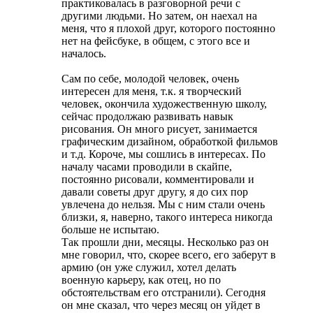
практиковалась в разговорной речи с
другими людьми. Но затем, он наехал на
меня, что я плохой друг, которого постоянно
нет на фейсбуке, в общем, с этого все и
началось.
Сам по себе, молодой человек, очень
интересен для меня, т.к. я творческий
человек, окончила художественную школу,
сейчас продолжаю развивать навык
рисования. Он много рисует, занимается
графическим дизайном, обработкой фильмов
и т.д. Короче, мы сошлись в интересах. По
началу часами проводили в скайпе,
постоянно рисовали, комментировали и
давали советы друг другу, я до сих пор
увлечена до нельзя. Мы с ним стали очень
близки, я, наверно, такого интереса никогда
больше не испытаю.
Так прошли дни, месяцы. Несколько раз он
мне говорил, что, скорее всего, его заберут в
армию (он уже служил, хотел делать
военную карьеру, как отец, но по
обстоятельствам его отстранили). Сегодня
он мне сказал, что через месяц он уйдет в