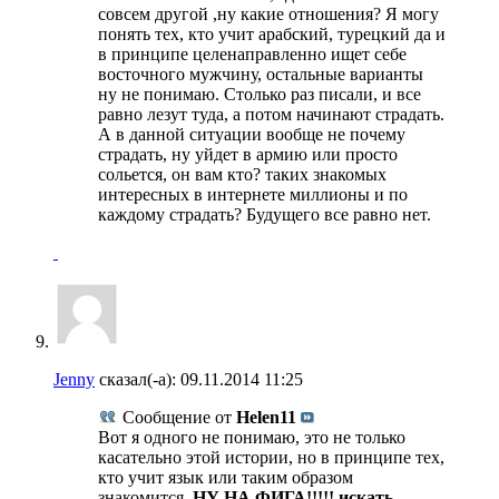
совсем другой ,ну какие отношения? Я могу
понять тех, кто учит арабский, турецкий да и
в принципе целенаправленно ищет себе
восточного мужчину, остальные варианты
ну не понимаю. Столько раз писали, и все
равно лезут туда, а потом начинают страдать.
А в данной ситуации вообще не почему
страдать, ну уйдет в армию или просто
сольется, он вам кто? таких знакомых
интересных в интернете миллионы и по
каждому страдать? Будущего все равно нет.
Jenny
сказал(-а):
09.11.2014
11:25
Сообщение от
Helen11
Вот я одного не понимаю, это не только
касательно этой истории, но в принципе тех,
кто учит язык или таким образом
знакомится.
НУ НА ФИГА!!!!! искать