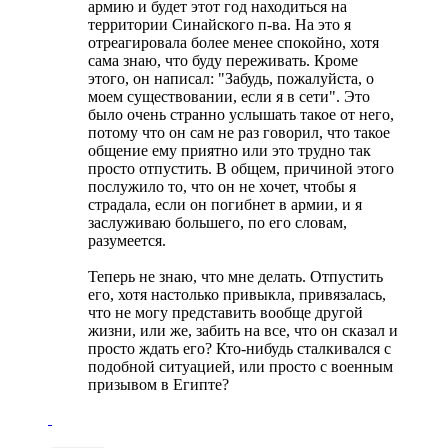
армию и будет этот год находиться на
территории Синайского п-ва. На это я
отреагировала более менее спокойно, хотя
сама знаю, что буду переживать. Кроме
этого, он написал: "Забудь, пожалуйста, о
моем существовании, если я в сети". Это
было очень странно услышать такое от него,
потому что он сам не раз говорил, что такое
общение ему приятно или это трудно так
просто отпустить. В общем, причиной этого
послужило то, что он не хочет, чтобы я
страдала, если он погибнет в армии, и я
заслуживаю большего, по его словам,
разумеется.
Теперь не знаю, что мне делать. Отпустить
его, хотя настолько привыкла, привязалась,
что не могу представить вообще другой
жизни, или же, забить на все, что он сказал и
просто ждать его? Кто-нибудь сталкивался с
подобной ситуацией, или просто с военным
призывом в Египте?