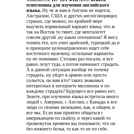
египтянина для изучения английского
языка.
Ну че ж вам в Англии не ищется,
Австралии, США и других англоговорящих
странах, где можно, по крайней мере
выучить нормальный вариант языка, что ж
так на Восток то тянет, где менталитет
совсем другой ,ну какие отношения? Я могу
понять тех, кто учит арабский, турецкий да и
в принципе целенаправленно ищет себе
восточного мужчину, остальные варианты
ну не понимаю. Столько раз писали, и все
равно лезут туда, а потом начинают страдать.
А в данной ситуации вообще не почему
страдать, ну уйдет в армию или просто
сольется, он вам кто? таких знакомых
интересных в интернете миллионы и по
каждому страдать? Будущего все равно нет.
Знаете, при изучении языка встретила много
людей с Америки, с Англии, с Канады и все
люди со своими заскоками, как, в общем, и
все мы. Если вам приятно общаться с
американцем по скайпу, и через какой-то
промежуток времени вы понимаете, что он
без нижнего белья, то как то не по себе.