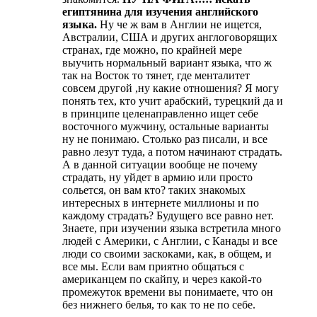
египтянина для изучения английского
языка.
Ну че ж вам в Англии не ищется,
Австралии, США и других англоговорящих
странах, где можно, по крайней мере
выучить нормальный вариант языка, что ж
так на Восток то тянет, где менталитет
совсем другой ,ну какие отношения? Я могу
понять тех, кто учит арабский, турецкий да и
в принципе целенаправленно ищет себе
восточного мужчину, остальные варианты
ну не понимаю. Столько раз писали, и все
равно лезут туда, а потом начинают страдать.
А в данной ситуации вообще не почему
страдать, ну уйдет в армию или просто
сольется, он вам кто? таких знакомых
интересных в интернете миллионы и по
каждому страдать? Будущего все равно нет.
Знаете, при изучении языка встретила много
людей с Америки, с Англии, с Канады и все
люди со своими заскоками, как, в общем, и
все мы. Если вам приятно общаться с
американцем по скайпу, и через какой-то
промежуток времени вы понимаете, что он
без нижнего белья, то как то не по себе.