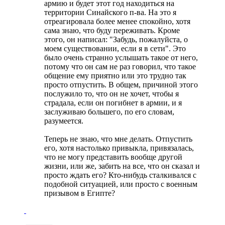
армию и будет этот год находиться на
территории Синайского п-ва. На это я
отреагировала более менее спокойно, хотя
сама знаю, что буду переживать. Кроме
этого, он написал: "Забудь, пожалуйста, о
моем существовании, если я в сети". Это
было очень странно услышать такое от него,
потому что он сам не раз говорил, что такое
общение ему приятно или это трудно так
просто отпустить. В общем, причиной этого
послужило то, что он не хочет, чтобы я
страдала, если он погибнет в армии, и я
заслуживаю большего, по его словам,
разумеется.
Теперь не знаю, что мне делать. Отпустить
его, хотя настолько привыкла, привязалась,
что не могу представить вообще другой
жизни, или же, забить на все, что он сказал и
просто ждать его? Кто-нибудь сталкивался с
подобной ситуацией, или просто с военным
призывом в Египте?