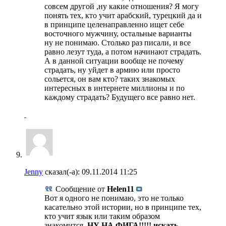
совсем другой ,ну какие отношения? Я могу
понять тех, кто учит арабский, турецкий да и
в принципе целенаправленно ищет себе
восточного мужчину, остальные варианты
ну не понимаю. Столько раз писали, и все
равно лезут туда, а потом начинают страдать.
А в данной ситуации вообще не почему
страдать, ну уйдет в армию или просто
сольется, он вам кто? таких знакомых
интересных в интернете миллионы и по
каждому страдать? Будущего все равно нет.
Jenny
сказал(-а):
09.11.2014
11:25
Сообщение от
Helen11
Вот я одного не понимаю, это не только
касательно этой истории, но в принципе тех,
кто учит язык или таким образом
знакомится.
НУ НА ФИГА!!!!! искать