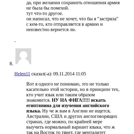
да, при желании сохранить отношения армия
не была бы помехой.
тут что-то другое.
он написал, что не хочет, что бы я "застряла"
с кем-то, кто отправляется в армию и
неизвестно вернется ли.
Helen11
сказал(-а):
09.11.2014
11:05
Вот я одного не понимаю, это не только
касательно этой истории, но в принципе тех,
кто учит язык или таким образом
знакомится.
НУ НА ФИГА!!!!! искать
египтянина для изучения английского
языка.
Ну че ж вам в Англии не ищется,
Австралии, США и других англоговорящих
странах, где можно, по крайней мере
выучить нормальный вариант языка, что ж
так на Восток то тянет, где менталитет