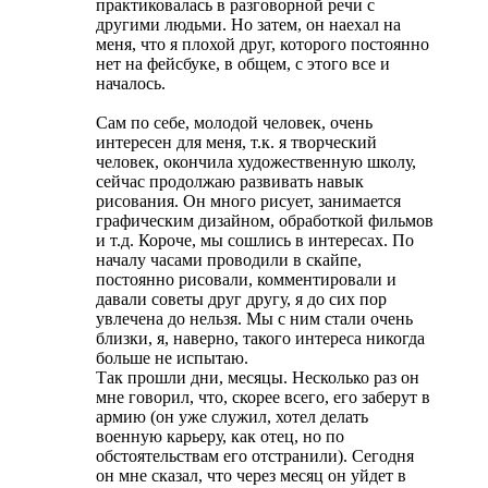
практиковалась в разговорной речи с
другими людьми. Но затем, он наехал на
меня, что я плохой друг, которого постоянно
нет на фейсбуке, в общем, с этого все и
началось.
Сам по себе, молодой человек, очень
интересен для меня, т.к. я творческий
человек, окончила художественную школу,
сейчас продолжаю развивать навык
рисования. Он много рисует, занимается
графическим дизайном, обработкой фильмов
и т.д. Короче, мы сошлись в интересах. По
началу часами проводили в скайпе,
постоянно рисовали, комментировали и
давали советы друг другу, я до сих пор
увлечена до нельзя. Мы с ним стали очень
близки, я, наверно, такого интереса никогда
больше не испытаю.
Так прошли дни, месяцы. Несколько раз он
мне говорил, что, скорее всего, его заберут в
армию (он уже служил, хотел делать
военную карьеру, как отец, но по
обстоятельствам его отстранили). Сегодня
он мне сказал, что через месяц он уйдет в