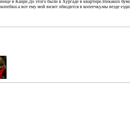
ннице в Каире.До этого были в Хургаде в квартире.Никаких бума
е копейки.а вот ему мой визит обходится в копеечку.мы везде езд