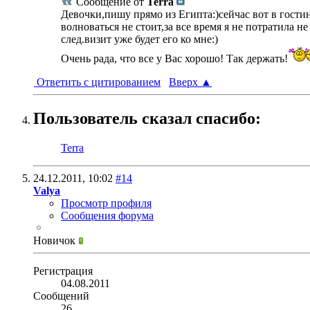
Сообщение от
Terra
Девочки,пишу прямо из Египта:)сейчас вот в гости
волноваться не стоит,за все время я не потратила н
след.визит уже будет его ко мне:)
Очень рада, что все у Вас хорошо! Так держать!
Ответить с цитированием
Вверх
▲
Пользователь сказал cпасибо:
Terra
24.12.2011,
10:02
#14
Valya
Просмотр профиля
Сообщения форума
Новичок
Регистрация
04.08.2011
Сообщений
26