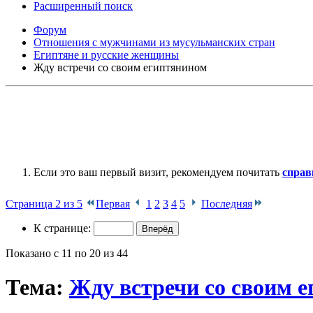
Расширенный поиск
Форум
Отношения с мужчинами из мусульманских стран
Египтяне и русские женщины
Жду встречи со своим египтянином
Если это ваш первый визит, рекомендуем почитать
справ
Страница 2 из 5
Первая
1
2
3
4
5
Последняя
К странице:
Показано с 11 по 20 из 44
Тема:
Жду встречи со своим 