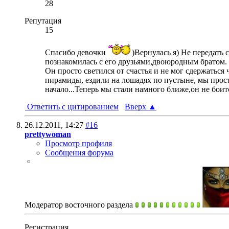
28
Репутация
15
Спасибо девочки
)Вернулась я) Не передать 
познакомилась с его друзьями,двоюродным братом.
Он просто светился от счастья и не мог сдержаться
пирамиды, ездили на лошадях по пустыне, мы прост
начало...Теперь мы стали намного ближе,он не боит
Ответить с цитированием
Вверх
▲
26.12.2011,
14:27
#16
prettywoman
Просмотр профиля
Сообщения форума
Модератор восточного раздела
Регистрация