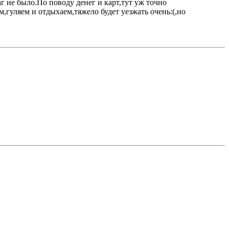
г не было.По поводу денег и карт,тут уж точно
им,гуляем и отдыхаем,тяжело будет уезжать очень:(,но