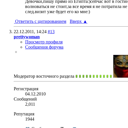
Девочки,пишу прямо из Египта:)сейчас вот в гости
волноваться не стоит,за все время я не потратила н
след.визит уже будет его ко мне:)
Ответить с цитированием
Вверх
▲
22.12.2011,
14:24
#13
prettywoman
Просмотр профиля
Сообщения форума
Модератор восточного раздела
Регистрация
04.12.2010
Сообщений
2,011
Репутация
1944