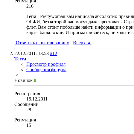
Репутация
216
Terra - Prettywoman вам написала абсолютно правил
ОРФИ, без которой вас могут даже арестовать. Стр
флэт. Вам стоит побольше найти информации о прикл
карты банковские. И присматривайтесь, не ходите в
Ответить с цитированием
Вверх
▲
22.12.2011,
13:58
#12
Terra
Просмотр профиля
Сообщения форума
Новичок
Регистрация
15.12.2011
Сообщений
28
Репутация
15