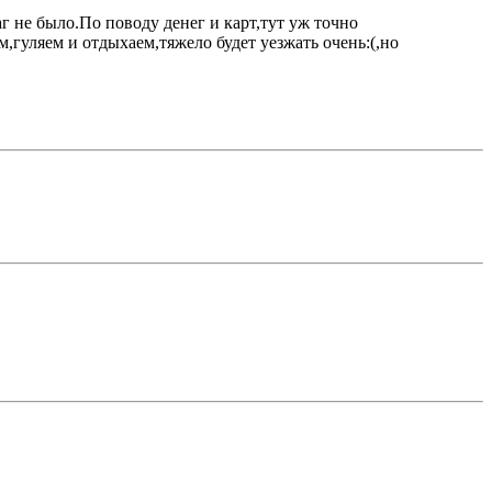
г не было.По поводу денег и карт,тут уж точно
им,гуляем и отдыхаем,тяжело будет уезжать очень:(,но