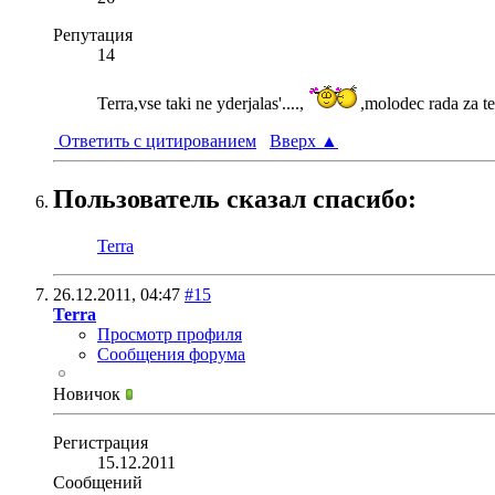
Репутация
14
Terra,vse taki ne yderjalas'....,
,molodec rada za t
Ответить с цитированием
Вверх
▲
Пользователь сказал cпасибо:
Terra
26.12.2011,
04:47
#15
Terra
Просмотр профиля
Сообщения форума
Новичок
Регистрация
15.12.2011
Сообщений