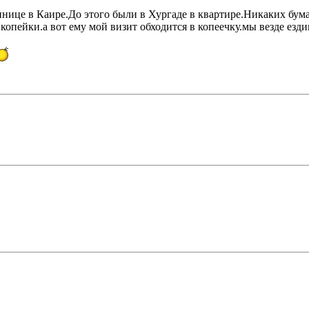
ннице в Каире.До этого были в Хургаде в квартире.Никаких бума
е копейки.а вот ему мой визит обходится в копеечку.мы везде езд